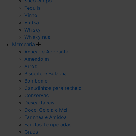
Suco em po
Tequila
Vinho
Vodka
Whisky
Whisky nus
Mercearia
Acucar e Adocante
Amendoim
Arroz
Biscoito e Bolacha
Bombonier
Canudinhos para recheio
Conservas
Descartaveis
Doce, Geleia e Mel
Farinhas e Amidos
Farofas Temperadas
Graos