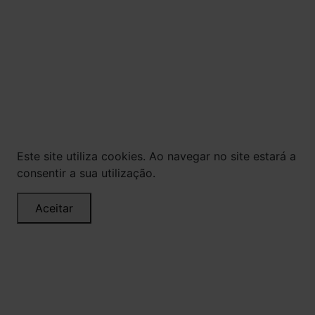
© Todos os direitos reservados. Eventuais
promoções, descontos e prazos de pagamento
expostos aqui são válidos apenas para compras
via internet. As fotos, textos e layout aqui
veiculados são de propriedade da Loja. É proibida
a utilização total ou parcial sem nossa
autorização.
Este site utiliza cookies. Ao navegar no site estará a
consentir a sua utilização.
Aceitar