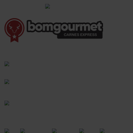
Informações Gerais
(41) 3528-8026
vendas@bgcarnesexpress.com.br
Segunda a sábado das 8:00 às 21:00hrs
Domingos das 8:00 às 14:00hrs
Rua Saturnino Miranda , 918
Santa Felicidade - Curitiba - PR
FORMAS DE PAGAMENTO