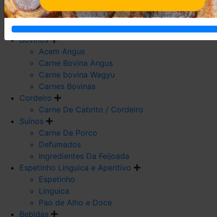
Carne De Frango
Carne De Galeto
Codorna
Bovinos
Acem Angus
Carne Bovina Angus
Carne bovina Wagyu
Carnes Bovinas
Cordeiro
Carne De Cabrito / Cordeiro
Suínos
Carne De Porco
Defumados
Ingredientes Da Feijoada
Espetinho Linguica e Aperitivo
Espetinho
Linguica
Pao de Alho e Doce
Bebidas