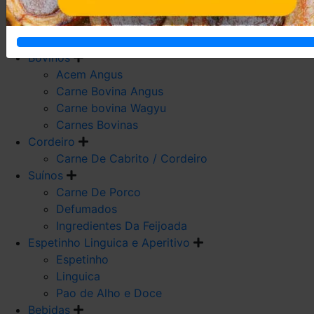
Carne De Frango
Carne De Galeto
Codorna
Bovinos
Acem Angus
Carne Bovina Angus
Carne bovina Wagyu
Carnes Bovinas
Cordeiro
Carne De Cabrito / Cordeiro
Suínos
Carne De Porco
Defumados
Ingredientes Da Feijoada
Espetinho Linguica e Aperitivo
Espetinho
Linguica
Pao de Alho e Doce
Bebidas