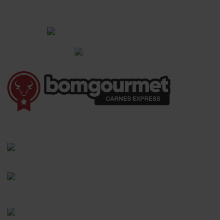
CADASTRAR
Institucional
Informações Gerais
(41) 3528-8026
vendas@bgcarnesexpress.com.br
Segunda a sábado das 8:00 às 21:00hrs
Domingos das 8:00 às 14:00hrs
Rua Saturnino Miranda , 918
Santa Felicidade - Curitiba - PR