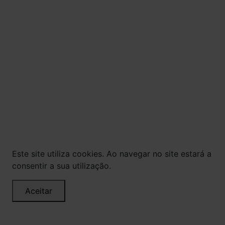
DEPENDÊNCIA QUÍMICA E, EM EXCESSO,
PROVOCA GRAVES MALES À SAÚDE. BEBA COM
MODERAÇÃO.
© Todos os direitos reservados. Eventuais
promoções, descontos e prazos de pagamento
expostos aqui são válidos apenas para compras
via internet. As fotos, textos e layout aqui
veiculados são de propriedade da Loja. É proibida
a utilização total ou parcial sem nossa
autorização.
Este site utiliza cookies. Ao navegar no site estará a
consentir a sua utilização.
Aceitar