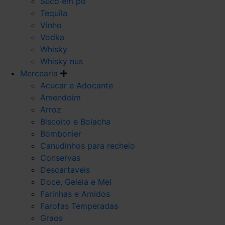
Suco em po
Tequila
Vinho
Vodka
Whisky
Whisky nus
Mercearia
Acucar e Adocante
Amendoim
Arroz
Biscoito e Bolacha
Bombonier
Canudinhos para recheio
Conservas
Descartaveis
Doce, Geleia e Mel
Farinhas e Amidos
Farofas Temperadas
Graos