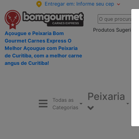
Entregar em:
Informe seu cep
Produtos Sugeridos
Açougue e Peixaria Bom
Gourmet Carnes Express O
Melhor Açougue com Peixaria
de Curitiba, com a melhor carne
angus de Curitiba!
Peixaria
Todas as
Categorias