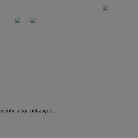
CERTIFICADOS DE SEGURANÇA
A VEN
ALCOÓLICAS S
ANOS. BEBID
DEPENDÊNCIA
GRAVES MALE
es Express Ltda CNPJ: 40390086000120 Rua Saturnino Mir
Santa Felicidade - CEP: 82030320
 Todos os direitos reservados. Eventuais promoções, desco
tos aqui são válidos apenas para compras via internet. As
lados são de propriedade da Loja. É proibida a utilização to
nossa autorização.
sentir a sua utilização.