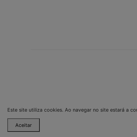
POWERED BY:
Bom Gourmet Carn
Curitiba - PR ©
pagamento expos
layout aqui veicu
Este site utiliza cookies. Ao navegar no site estará a con
Aceitar