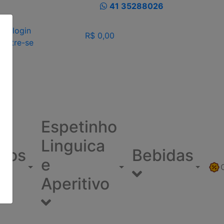
41 35288026
eu login
R$ 0,00
dastre-se
Espetinho
Linguica
ínos
Bebidas
e
Aperitivo