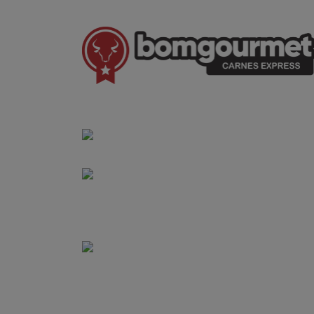
(41) 3528-8026
vendas@bgcarnesexpress.com.br
Segunda a sábado das 8:00 às 21:00hrs
Domingos das 8:00 às 14:00hrs
Rua Saturnino Miranda , 918
Santa Felicidade - Curitiba - PR