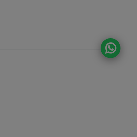
DA E O CONSUMO DE BEBIDAS
ÃO PROIBIDOS PARA MENORES DE 18
A ALCOÓLICA PODE CAUSAR
 QUÍMICA E, EM EXCESSO, PROVOCA
S À SAÚDE. BEBA COM MODERAÇÃO.
anda , 918 Loja 8
ntos e prazos de
 fotos, textos e
tal ou parcial sem