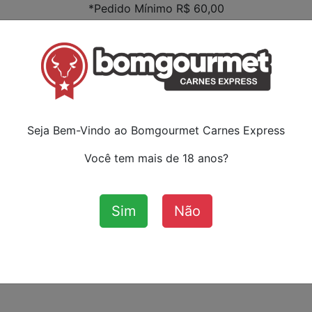
*Pedido Mínimo R$ 60,00
Faça s
ou ca
:
Seja Bem-Vindo ao Bomgourmet Carnes Express
Você tem mais de 18 anos?
Sim
Não
Aves
Bovinos
Cordeiro
Su