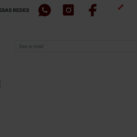
SSAS REDES
INSTITUCIONAL
INFORMAÇÕES
GERAIS
Quem Somos
Política de Privacidade
Como Comprar
Compra Segura
Procedência e
Forma de Entrega
Qualidade
Carnes Peixes e Frutos do
Açougue e
Mar Para Churrasco em
Peixaria em
Curitiba
Curitiba