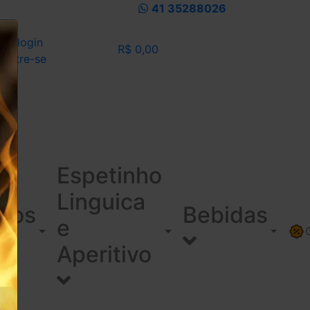
41 35288026
eu login
R$ 0,00
dastre-se
Espetinho
Linguica
ínos
Bebidas
e
Aperitivo