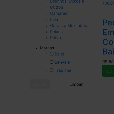
Bolinhos, Stikcs e
Outros
Camarão
Lula
Pe
Ostras e Mexilhões
Em
Peixes
Polvo
Co
Marcas
Ba
Baita
R$ 59
Benvale
Trapiche
adi
Aplicar
Limpar