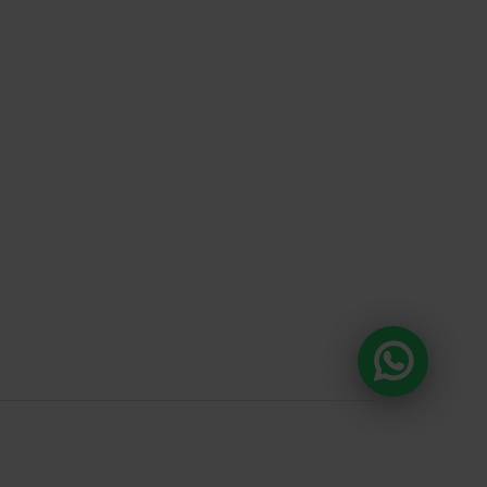
DA E O CONSUMO DE BEBIDAS
ÃO PROIBIDOS PARA MENORES DE 18
A ALCOÓLICA PODE CAUSAR
 QUÍMICA E, EM EXCESSO, PROVOCA
S À SAÚDE. BEBA COM MODERAÇÃO.
anda , 918 Loja 8
ntos e prazos de