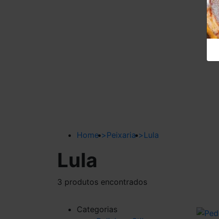
Home
>
Peixaria
>
Lula
Lula
3 produtos encontrados
Categorias