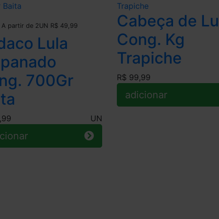
Cabeça de Lu
Leve + Pague -
A partir de 2UN R$ 49,99
Cong. Kg
daco Lula
Trapiche
panado
ng. 700Gr
R$ 99,99
adicionar
ita
,99
UN
cionar