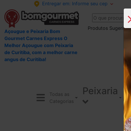
Entregar em:
Informe seu cep
Produtos Sugeridos
Açougue e Peixaria Bom
Gourmet Carnes Express O
Melhor Açougue com Peixaria
de Curitiba, com a melhor carne
angus de Curitiba!
Peixaria
Todas as
Categorias