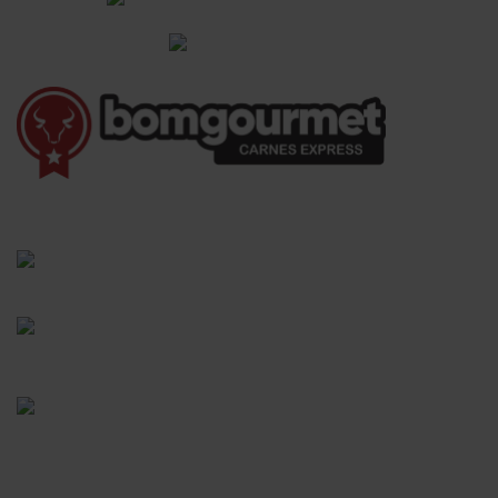
Informações Gerais
(41) 3528-8026
vendas@bgcarnesexpress.com.br
Segunda a sábado das 8:00 às 21:00hrs
Domingos das 8:00 às 14:00hrs
Rua Saturnino Miranda , 918
Santa Felicidade - Curitiba - PR
FORMAS DE PAGAMENTO