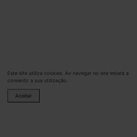
© Todos os direitos reservados. Eventuais
promoções, descontos e prazos de pagamento
expostos aqui são válidos apenas para compras
via internet. As fotos, textos e layout aqui
veiculados são de propriedade da Loja. É proibida
a utilização total ou parcial sem nossa
autorização.
Este site utiliza cookies. Ao navegar no site estará a
consentir a sua utilização.
Aceitar