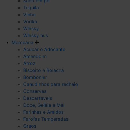
Suco em po
Tequila
Vinho
Vodka
Whisky
Whisky nus
Mercearia
Acucar e Adocante
Amendoim
Arroz
Biscoito e Bolacha
Bombonier
Canudinhos para recheio
Conservas
Descartaveis
Doce, Geleia e Mel
Farinhas e Amidos
Farofas Temperadas
Graos