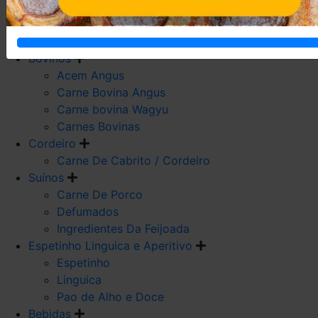
Carne De Frango
Carne De Galeto
Codorna
Bovinos
Acem Angus
Carne Bovina Angus
Carne bovina Wagyu
Carnes Bovinas
Cordeiro
Carne De Cabrito / Cordeiro
Suínos
Carne De Porco
Defumados
Ingredientes Da Feijoada
Espetinho Linguica e Aperitivo
Espetinho
Linguica
Pao de Alho e Doce
Bebidas