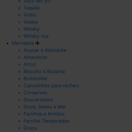
Suco em po
Tequila
Vinho
Vodka
Whisky
Whisky nus
Mercearia
Acucar e Adocante
Amendoim
Arroz
Biscoito e Bolacha
Bombonier
Canudinhos para recheio
Conservas
Descartaveis
Doce, Geleia e Mel
Farinhas e Amidos
Farofas Temperadas
Graos