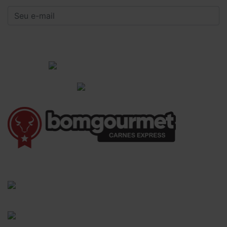
CADASTRAR
Institucional
Informações Gerais
(41) 3528-8026
vendas@bgcarnesexpress.com.br
Segunda a sábado das 8:00 às 21:00hrs