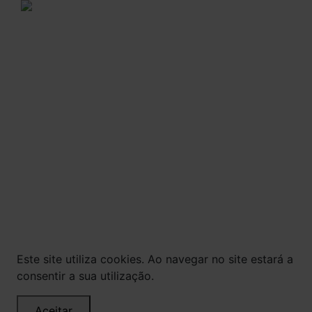
A VENDA E O CONSUMO DE BEBIDAS
ALCOÓLICAS SÃO PROIBIDOS PARA MENORES DE
18 ANOS. BEBIDA ALCOÓLICA PODE CAUSAR
DEPENDÊNCIA QUÍMICA E, EM EXCESSO,
PROVOCA GRAVES MALES À SAÚDE. BEBA COM
MODERAÇÃO.
© Todos os direitos reservados. Eventuais
promoções, descontos e prazos de pagamento
expostos aqui são válidos apenas para compras
via internet. As fotos, textos e layout aqui
veiculados são de propriedade da Loja. É proibida
a utilização total ou parcial sem nossa
autorização.
Este site utiliza cookies. Ao navegar no site estará a
consentir a sua utilização.
Aceitar