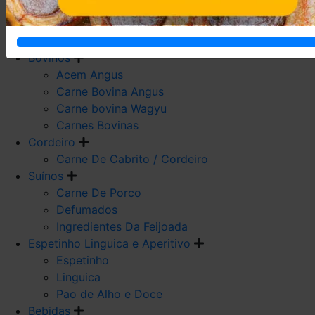
Carne De Frango
Carne De Galeto
Codorna
Bovinos
Acem Angus
Carne Bovina Angus
Carne bovina Wagyu
Carnes Bovinas
Cordeiro
Carne De Cabrito / Cordeiro
Suínos
Carne De Porco
Defumados
Ingredientes Da Feijoada
Espetinho Linguica e Aperitivo
Espetinho
Linguica
Pao de Alho e Doce
Bebidas