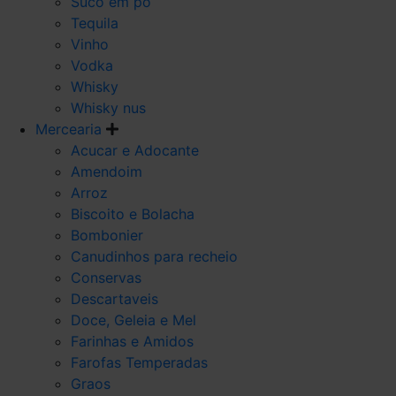
Suco em po
Tequila
Vinho
Vodka
Whisky
Whisky nus
Mercearia
Acucar e Adocante
Amendoim
Arroz
Biscoito e Bolacha
Bombonier
Canudinhos para recheio
Conservas
Descartaveis
Doce, Geleia e Mel
Farinhas e Amidos
Farofas Temperadas
Graos