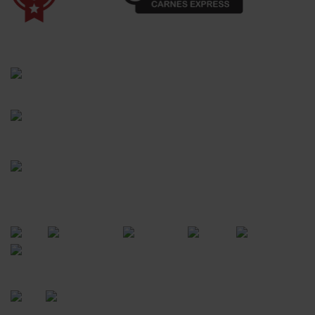
(41) 3528-8026
vendas@bgcarnesexpress.com.br
Segunda a sábado das 8:00 às 21:00hrs
Domingos das 8:00 às 14:00hrs
Rua Saturnino Miranda , 918
Santa Felicidade - Curitiba - PR
FORMAS DE PAGAMENTO
CERTIFICADOS
POWERED BY