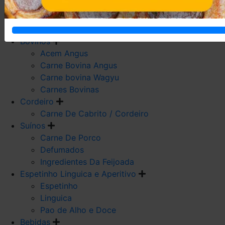
Carne De Frango
Carne De Galeto
Codorna
Bovinos
Acem Angus
Carne Bovina Angus
Carne bovina Wagyu
Carnes Bovinas
Cordeiro
Carne De Cabrito / Cordeiro
Suínos
Carne De Porco
Defumados
Ingredientes Da Feijoada
Espetinho Linguica e Aperitivo
Espetinho
Linguica
Pao de Alho e Doce
Bebidas