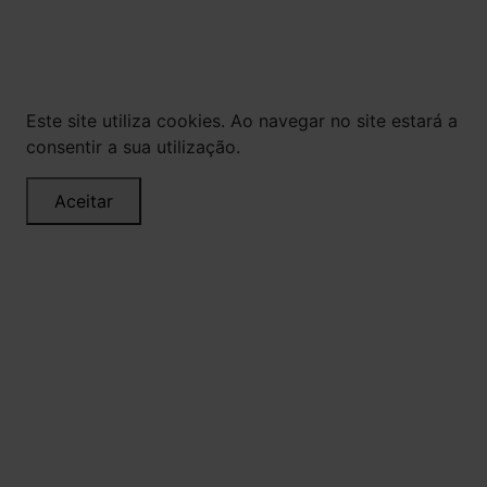
veiculados são de propriedade da Loja. É proibida
a utilização total ou parcial sem nossa
autorização.
Este site utiliza cookies. Ao navegar no site estará a
consentir a sua utilização.
Aceitar