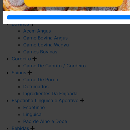
Carne De Frango
Carne De Galeto
Codorna
Bovinos
Acem Angus
Carne Bovina Angus
Carne bovina Wagyu
Carnes Bovinas
Cordeiro
Carne De Cabrito / Cordeiro
Suínos
Carne De Porco
Defumados
Ingredientes Da Feijoada
Espetinho Linguica e Aperitivo
Espetinho
Linguica
Pao de Alho e Doce
Bebidas