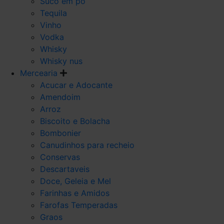
Suco em po
Tequila
Vinho
Vodka
Whisky
Whisky nus
Mercearia
Acucar e Adocante
Amendoim
Arroz
Biscoito e Bolacha
Bombonier
Canudinhos para recheio
Conservas
Descartaveis
Doce, Geleia e Mel
Farinhas e Amidos
Farofas Temperadas
Graos