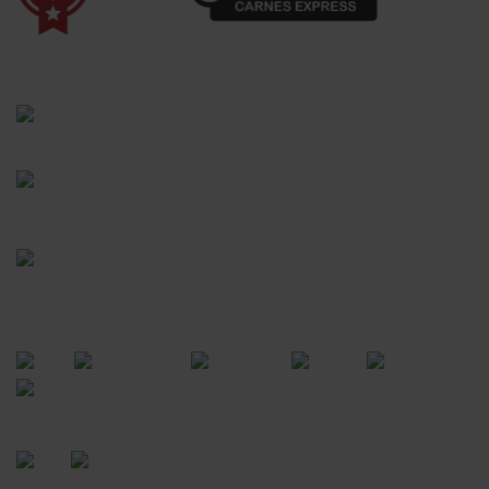
(41) 3528-8026
vendas@bgcarnesexpress.com.br
Segunda a sábado das 8:00 às 21:00hrs
Domingos das 8:00 às 14:00hrs
Rua Saturnino Miranda , 918
Santa Felicidade - Curitiba - PR
FORMAS DE PAGAMENTO
CERTIFICADOS
POWERED BY