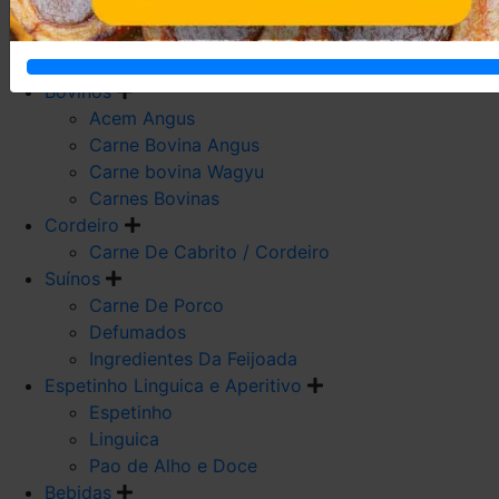
Carne De Frango
Carne De Galeto
Codorna
Bovinos
Acem Angus
Carne Bovina Angus
Carne bovina Wagyu
Carnes Bovinas
Cordeiro
Carne De Cabrito / Cordeiro
Suínos
Carne De Porco
Defumados
Ingredientes Da Feijoada
Espetinho Linguica e Aperitivo
Espetinho
Linguica
Pao de Alho e Doce
Bebidas