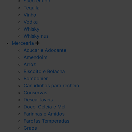
Suco em po
Tequila
Vinho
Vodka
Whisky
Whisky nus
Mercearia
Acucar e Adocante
Amendoim
Arroz
Biscoito e Bolacha
Bombonier
Canudinhos para recheio
Conservas
Descartaveis
Doce, Geleia e Mel
Farinhas e Amidos
Farofas Temperadas
Graos