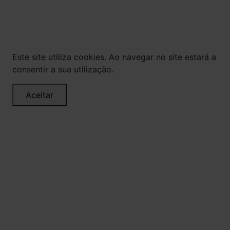
veiculados são de propriedade da Loja. É proibida
a utilização total ou parcial sem nossa
autorização.
Este site utiliza cookies. Ao navegar no site estará a
consentir a sua utilização.
Aceitar