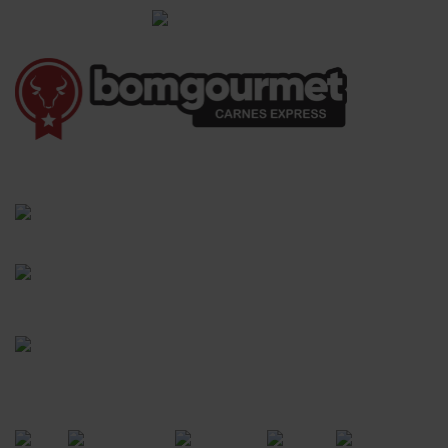
Informações Gerais
(41) 3528-8026
vendas@bgcarnesexpress.com.br
Segunda a sábado das 8:00 às 21:00hrs
Domingos das 8:00 às 14:00hrs
Rua Saturnino Miranda , 918
Santa Felicidade - Curitiba - PR
FORMAS DE PAGAMENTO