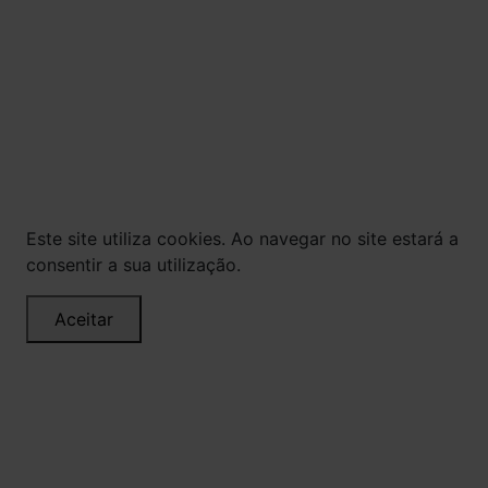
© Todos os direitos reservados. Eventuais
promoções, descontos e prazos de pagamento
expostos aqui são válidos apenas para compras
via internet. As fotos, textos e layout aqui
veiculados são de propriedade da Loja. É proibida
a utilização total ou parcial sem nossa
autorização.
Este site utiliza cookies. Ao navegar no site estará a
consentir a sua utilização.
Aceitar