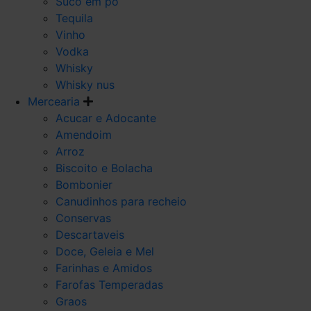
Suco em po
Tequila
Vinho
Vodka
Whisky
Whisky nus
Mercearia
Acucar e Adocante
Amendoim
Arroz
Biscoito e Bolacha
Bombonier
Canudinhos para recheio
Conservas
Descartaveis
Doce, Geleia e Mel
Farinhas e Amidos
Farofas Temperadas
Graos