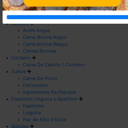
Carne De Frango
Carne De Galeto
Codorna
Bovinos
Acem Angus
Carne Bovina Angus
Carne bovina Wagyu
Carnes Bovinas
Cordeiro
Carne De Cabrito / Cordeiro
Suínos
Carne De Porco
Defumados
Ingredientes Da Feijoada
Espetinho Linguica e Aperitivo
Espetinho
Linguica
Pao de Alho e Doce
Bebidas