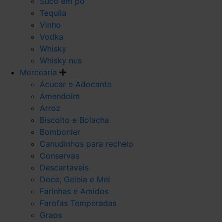
Suco em po
Tequila
Vinho
Vodka
Whisky
Whisky nus
Mercearia
Acucar e Adocante
Amendoim
Arroz
Biscoito e Bolacha
Bombonier
Canudinhos para recheio
Conservas
Descartaveis
Doce, Geleia e Mel
Farinhas e Amidos
Farofas Temperadas
Graos