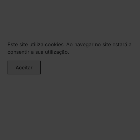
via internet. As fotos, textos e layout aqui
veiculados são de propriedade da Loja. É proibida
a utilização total ou parcial sem nossa
autorização.
Este site utiliza cookies. Ao navegar no site estará a
consentir a sua utilização.
Aceitar