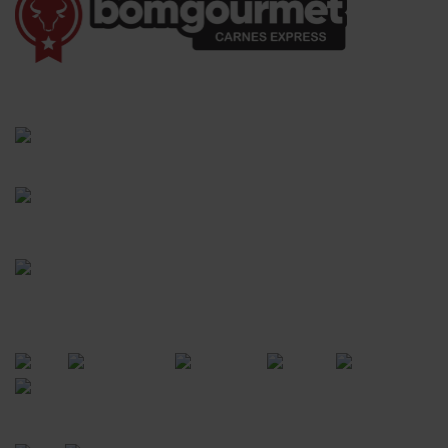
(41) 3528-8026
vendas@bgcarnesexpress.com.br
Segunda a sábado das 8:00 às 21:00hrs
Domingos das 8:00 às 14:00hrs
Rua Saturnino Miranda , 918
Santa Felicidade - Curitiba - PR
FORMAS DE PAGAMENTO
CERTIFICADOS
POWERED BY