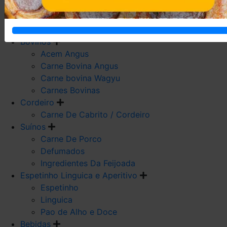
Carne De Frango
Carne De Galeto
Codorna
Bovinos
Acem Angus
Carne Bovina Angus
Carne bovina Wagyu
Carnes Bovinas
Cordeiro
Carne De Cabrito / Cordeiro
Suínos
Carne De Porco
Defumados
Ingredientes Da Feijoada
Espetinho Linguica e Aperitivo
Espetinho
Linguica
Pao de Alho e Doce
Bebidas