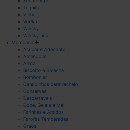
Suco em po
Tequila
Vinho
Vodka
Whisky
Whisky nus
Mercearia
Acucar e Adocante
Amendoim
Arroz
Biscoito e Bolacha
Bombonier
Canudinhos para recheio
Conservas
Descartaveis
Doce, Geleia e Mel
Farinhas e Amidos
Farofas Temperadas
Graos