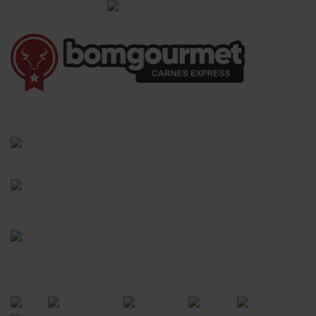
Informações Gerais
(41) 3528-8026
vendas@bgcarnesexpress.com.br
Segunda a sábado das 8:00 às 21:00hrs
Domingos das 8:00 às 14:00hrs
Rua Saturnino Miranda , 918
Santa Felicidade - Curitiba - PR
FORMAS DE PAGAMENTO