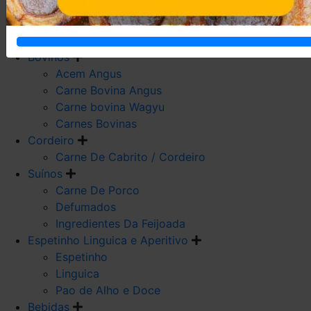
Carne De Frango
Carne De Galeto
Codorna
Bovinos
Acem Angus
Carne Bovina Angus
Carne bovina Wagyu
Carnes Bovinas
Cordeiro
Carne De Cabrito / Cordeiro
Suínos
Carne De Porco
Defumados
Ingredientes Da Feijoada
Espetinho Linguica e Aperitivo
Espetinho
Linguica
Pao de Alho e Doce
Bebidas