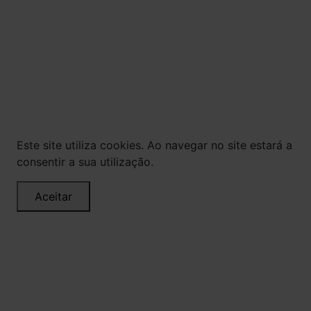
© Todos os direitos reservados. Eventuais
promoções, descontos e prazos de pagamento
expostos aqui são válidos apenas para compras
via internet. As fotos, textos e layout aqui
veiculados são de propriedade da Loja. É proibida
a utilização total ou parcial sem nossa
autorização.
Este site utiliza cookies. Ao navegar no site estará a
consentir a sua utilização.
Aceitar