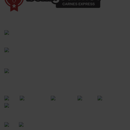
(41) 3528-8026
vendas@bgcarnesexpress.com.br
Segunda a sábado das 8:00 às 21:00hrs
Domingos das 8:00 às 14:00hrs
Rua Saturnino Miranda , 918
Santa Felicidade - Curitiba - PR
FORMAS DE PAGAMENTO
CERTIFICADOS
POWERED BY