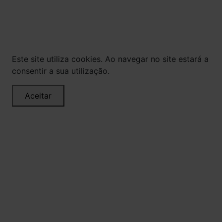
veiculados são de propriedade da Loja. É proibida
a utilização total ou parcial sem nossa
autorização.
Este site utiliza cookies. Ao navegar no site estará a
consentir a sua utilização.
Aceitar