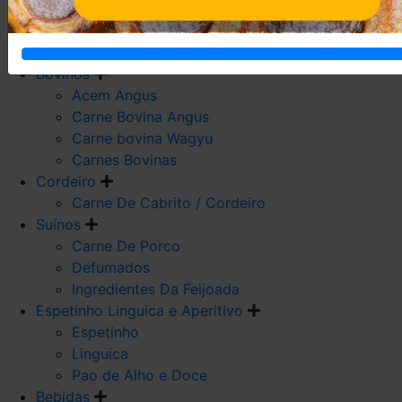
Carne De Frango
Carne De Galeto
Codorna
Bovinos
Acem Angus
Carne Bovina Angus
Carne bovina Wagyu
Carnes Bovinas
Cordeiro
Carne De Cabrito / Cordeiro
Suínos
Carne De Porco
Defumados
Ingredientes Da Feijoada
Espetinho Linguica e Aperitivo
Espetinho
Linguica
Pao de Alho e Doce
Bebidas