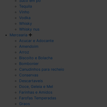
Suco em po
Tequila
Vinho
Vodka
Whisky
Whisky nus
Mercearia
Acucar e Adocante
Amendoim
Arroz
Biscoito e Bolacha
Bombonier
Canudinhos para recheio
Conservas
Descartaveis
Doce, Geleia e Mel
Farinhas e Amidos
Farofas Temperadas
Graos