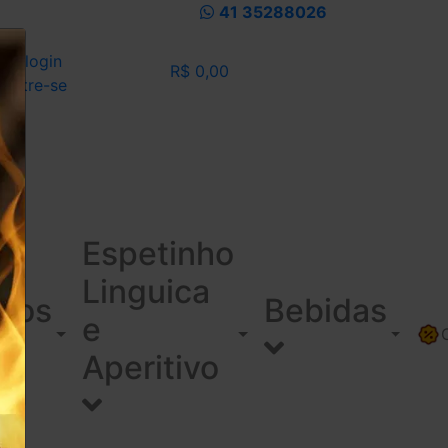
41 35288026
eu login
R$ 0,00
dastre-se
Espetinho
Linguica
ínos
Bebidas
e
Aperitivo