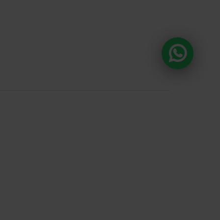
DA E O CONSUMO DE BEBIDAS
ÃO PROIBIDOS PARA MENORES DE 18
A ALCOÓLICA PODE CAUSAR
 QUÍMICA E, EM EXCESSO, PROVOCA
S À SAÚDE. BEBA COM MODERAÇÃO.
anda , 918 Loja 8
ntos e prazos de
 fotos, textos e
tal ou parcial sem