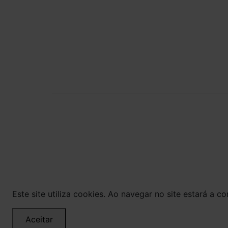
POWERED BY:
Bom Gourmet Carn
Curitiba - PR ©
pagamento expos
layout aqui veicu
Este site utiliza cookies. Ao navegar no site estará a con
Aceitar