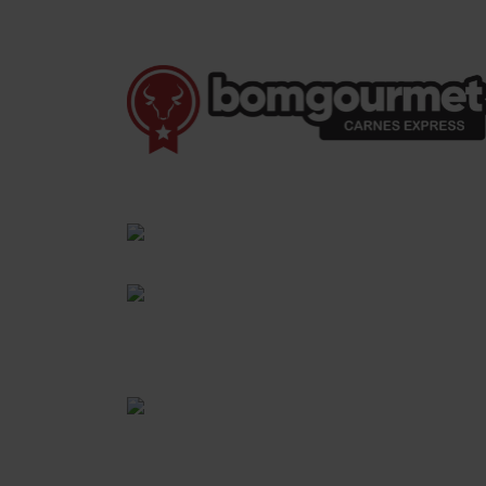
(41) 3528-8026
vendas@bgcarnesexpress.com.br
Segunda a sábado das 8:00 às 21:00hrs
Domingos das 8:00 às 14:00hrs
Rua Saturnino Miranda , 918
Santa Felicidade - Curitiba - PR