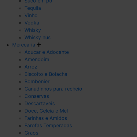
Suco em po
Tequila
Vinho
Vodka
Whisky
Whisky nus
Mercearia
Acucar e Adocante
Amendoim
Arroz
Biscoito e Bolacha
Bombonier
Canudinhos para recheio
Conservas
Descartaveis
Doce, Geleia e Mel
Farinhas e Amidos
Farofas Temperadas
Graos