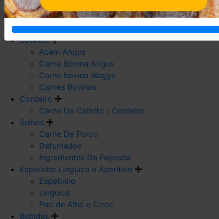
Carne De Frango
Carne De Galeto
Codorna
Bovinos
Acem Angus
Carne Bovina Angus
Carne bovina Wagyu
Carnes Bovinas
Cordeiro
Carne De Cabrito / Cordeiro
Suínos
Carne De Porco
Defumados
Ingredientes Da Feijoada
Espetinho Linguica e Aperitivo
Espetinho
Linguica
Pao de Alho e Doce
Bebidas