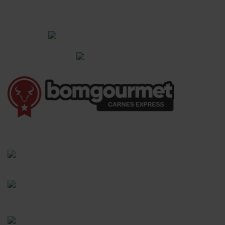
CADASTRAR
Institucional
Informações Gerais
(41) 3528-8026
vendas@bgcarnesexpress.com.br
Segunda a sábado das 8:00 às 21:00hrs
Domingos das 8:00 às 14:00hrs
Rua Saturnino Miranda , 918