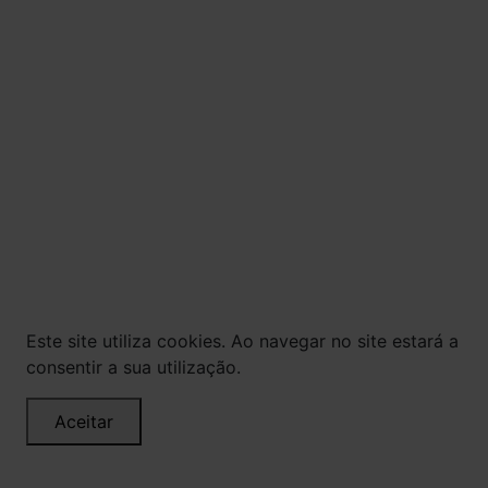
18 ANOS. BEBIDA ALCOÓLICA PODE CAUSAR
DEPENDÊNCIA QUÍMICA E, EM EXCESSO,
PROVOCA GRAVES MALES À SAÚDE. BEBA COM
MODERAÇÃO.
© Todos os direitos reservados. Eventuais
promoções, descontos e prazos de pagamento
expostos aqui são válidos apenas para compras
via internet. As fotos, textos e layout aqui
veiculados são de propriedade da Loja. É proibida
a utilização total ou parcial sem nossa
autorização.
Este site utiliza cookies. Ao navegar no site estará a
consentir a sua utilização.
Aceitar