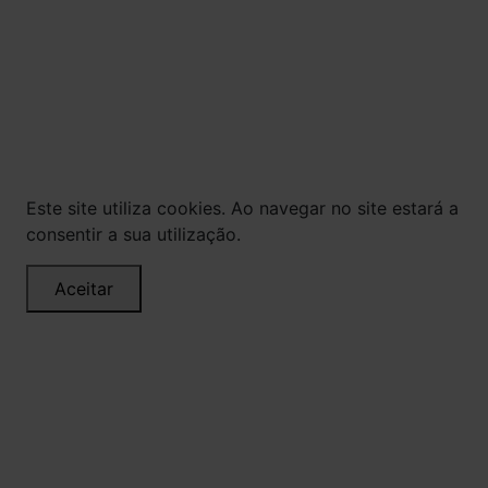
promoções, descontos e prazos de pagamento
expostos aqui são válidos apenas para compras
via internet. As fotos, textos e layout aqui
veiculados são de propriedade da Loja. É proibida
a utilização total ou parcial sem nossa
autorização.
Este site utiliza cookies. Ao navegar no site estará a
consentir a sua utilização.
Aceitar