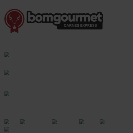
(41) 3528-8026
vendas@bgcarnesexpress.com.br
Segunda a sábado das 8:00 às 21:00hrs
Domingos das 8:00 às 14:00hrs
Rua Saturnino Miranda , 918
Santa Felicidade - Curitiba - PR
FORMAS DE PAGAMENTO