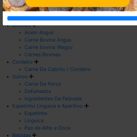
Carne De Frango
Carne De Galeto
Codorna
Bovinos
Acem Angus
Carne Bovina Angus
Carne bovina Wagyu
Carnes Bovinas
Cordeiro
Carne De Cabrito / Cordeiro
Suínos
Carne De Porco
Defumados
Ingredientes Da Feijoada
Espetinho Linguica e Aperitivo
Espetinho
Linguica
Pao de Alho e Doce
Bebidas