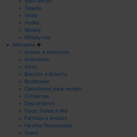
Suco em po
Tequila
Vinho
Vodka
Whisky
Whisky nus
Mercearia
Acucar e Adocante
Amendoim
Arroz
Biscoito e Bolacha
Bombonier
Canudinhos para recheio
Conservas
Descartaveis
Doce, Geleia e Mel
Farinhas e Amidos
Farofas Temperadas
Graos