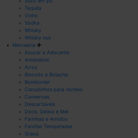
Suco em po
Tequila
Vinho
Vodka
Whisky
Whisky nus
Mercearia
Acucar e Adocante
Amendoim
Arroz
Biscoito e Bolacha
Bombonier
Canudinhos para recheio
Conservas
Descartaveis
Doce, Geleia e Mel
Farinhas e Amidos
Farofas Temperadas
Graos