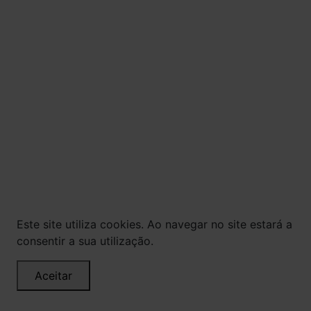
18 ANOS. BEBIDA ALCOÓLICA PODE CAUSAR
DEPENDÊNCIA QUÍMICA E, EM EXCESSO,
PROVOCA GRAVES MALES À SAÚDE. BEBA COM
MODERAÇÃO.
© Todos os direitos reservados. Eventuais
promoções, descontos e prazos de pagamento
expostos aqui são válidos apenas para compras
via internet. As fotos, textos e layout aqui
veiculados são de propriedade da Loja. É proibida
a utilização total ou parcial sem nossa
autorização.
Este site utiliza cookies. Ao navegar no site estará a
consentir a sua utilização.
Aceitar