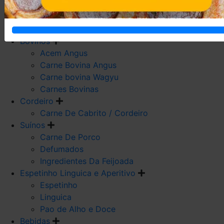
Carne De Frango
Carne De Galeto
Codorna
Bovinos
Acem Angus
Carne Bovina Angus
Carne bovina Wagyu
Carnes Bovinas
Cordeiro
Carne De Cabrito / Cordeiro
Suínos
Carne De Porco
Defumados
Ingredientes Da Feijoada
Espetinho Linguica e Aperitivo
Espetinho
Linguica
Pao de Alho e Doce
Bebidas