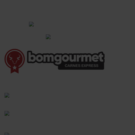
CADASTRAR
Institucional
Informações Gerais
(41) 3528-8026
vendas@bgcarnesexpress.com.br
Segunda a sábado das 8:00 às 21:00hrs
Domingos das 8:00 às 14:00hrs
Rua Saturnino Miranda , 918