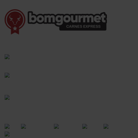
(41) 3528-8026
vendas@bgcarnesexpress.com.br
Segunda a sábado das 8:00 às 21:00hrs
Domingos das 8:00 às 14:00hrs
Rua Saturnino Miranda , 918
Santa Felicidade - Curitiba - PR
FORMAS DE PAGAMENTO