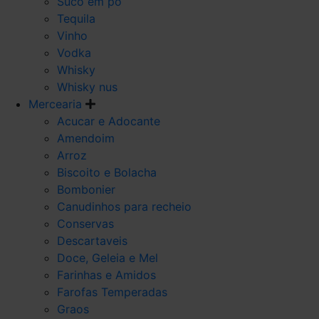
Suco em po
Tequila
Vinho
Vodka
Whisky
Whisky nus
Mercearia
Acucar e Adocante
Amendoim
Arroz
Biscoito e Bolacha
Bombonier
Canudinhos para recheio
Conservas
Descartaveis
Doce, Geleia e Mel
Farinhas e Amidos
Farofas Temperadas
Graos