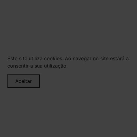
promoções, descontos e prazos de pagamento
expostos aqui são válidos apenas para compras
via internet. As fotos, textos e layout aqui
veiculados são de propriedade da Loja. É proibida
a utilização total ou parcial sem nossa
autorização.
Este site utiliza cookies. Ao navegar no site estará a
consentir a sua utilização.
Aceitar