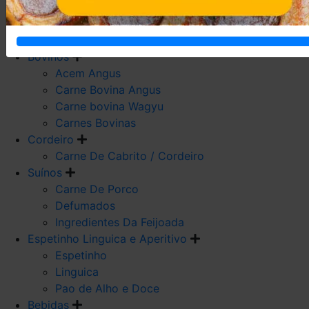
Carne De Frango
Carne De Galeto
Codorna
Bovinos
Acem Angus
Carne Bovina Angus
Carne bovina Wagyu
Carnes Bovinas
Cordeiro
Carne De Cabrito / Cordeiro
Suínos
Carne De Porco
Defumados
Ingredientes Da Feijoada
Espetinho Linguica e Aperitivo
Espetinho
Linguica
Pao de Alho e Doce
Bebidas