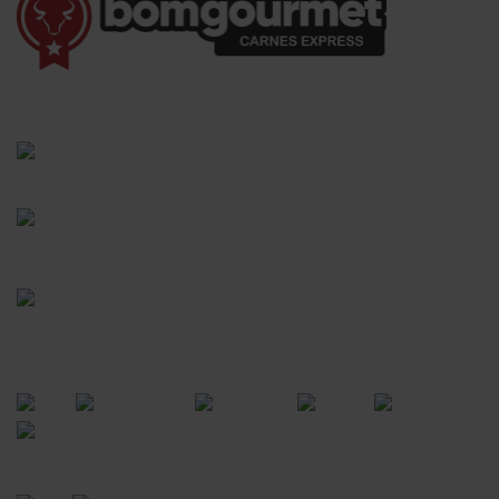
(41) 3528-8026
vendas@bgcarnesexpress.com.br
Segunda a sábado das 8:00 às 21:00hrs
Domingos das 8:00 às 14:00hrs
Rua Saturnino Miranda , 918
Santa Felicidade - Curitiba - PR
FORMAS DE PAGAMENTO
CERTIFICADOS
POWERED BY