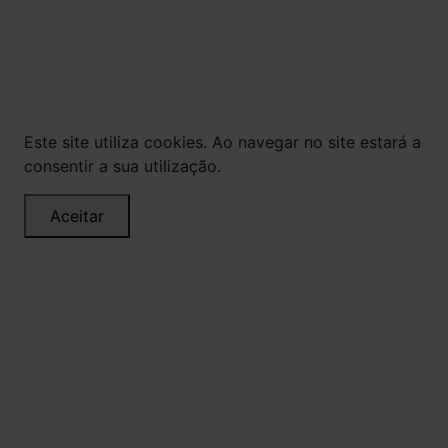
via internet. As fotos, textos e layout aqui
veiculados são de propriedade da Loja. É proibida
a utilização total ou parcial sem nossa
autorização.
Este site utiliza cookies. Ao navegar no site estará a
consentir a sua utilização.
Aceitar