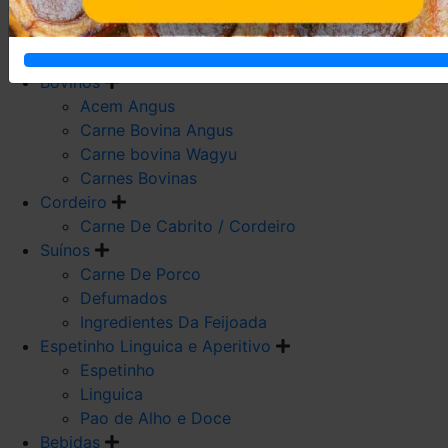
Carne De Frango
Carne De Galeto
Codorna
Bovinos
Acem Angus
Carne Bovina Angus
Carne bovina Wagyu
Carnes Bovinas
Cordeiro
Carne De Cabrito / Cordeiro
Suínos
Carne De Porco
Defumados
Ingredientes Da Feijoada
Espetinho Linguica e Aperitivo
Espetinho
Linguica
Pao de Alho e Doce
Bebidas