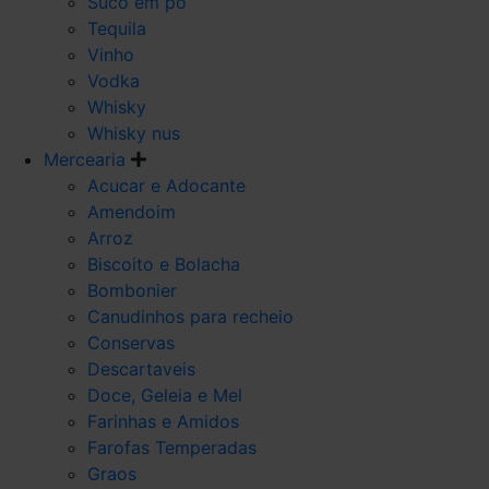
Suco em po
Tequila
Vinho
Vodka
Whisky
Whisky nus
Mercearia
Acucar e Adocante
Amendoim
Arroz
Biscoito e Bolacha
Bombonier
Canudinhos para recheio
Conservas
Descartaveis
Doce, Geleia e Mel
Farinhas e Amidos
Farofas Temperadas
Graos