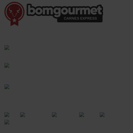
(41) 3528-8026
vendas@bgcarnesexpress.com.br
Segunda a sábado das 8:00 às 21:00hrs
Domingos das 8:00 às 14:00hrs
Rua Saturnino Miranda , 918
Santa Felicidade - Curitiba - PR
FORMAS DE PAGAMENTO