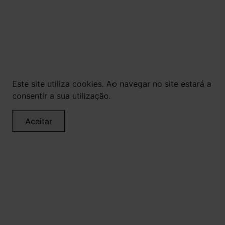
expostos aqui são válidos apenas para compras
via internet. As fotos, textos e layout aqui
veiculados são de propriedade da Loja. É proibida
a utilização total ou parcial sem nossa
autorização.
Este site utiliza cookies. Ao navegar no site estará a
consentir a sua utilização.
Aceitar