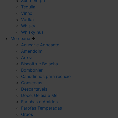
Suco em po
Tequila
Vinho
Vodka
Whisky
Whisky nus
Mercearia
Acucar e Adocante
Amendoim
Arroz
Biscoito e Bolacha
Bombonier
Canudinhos para recheio
Conservas
Descartaveis
Doce, Geleia e Mel
Farinhas e Amidos
Farofas Temperadas
Graos