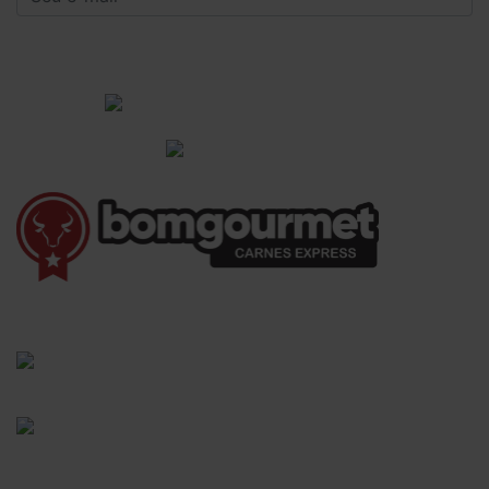
CADASTRAR
Institucional
Informações Gerais
(41) 3528-8026
vendas@bgcarnesexpress.com.br
Segunda a sábado das 8:00 às 21:00hrs
Domingos das 8:00 às 14:00hrs