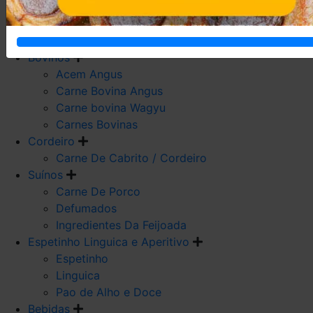
Carne De Frango
Carne De Galeto
Codorna
Bovinos
Acem Angus
Carne Bovina Angus
Carne bovina Wagyu
Carnes Bovinas
Cordeiro
Carne De Cabrito / Cordeiro
Suínos
Carne De Porco
Defumados
Ingredientes Da Feijoada
Espetinho Linguica e Aperitivo
Espetinho
Linguica
Pao de Alho e Doce
Bebidas