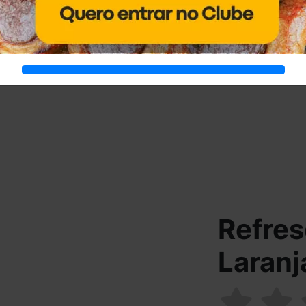
Refre
Laranj