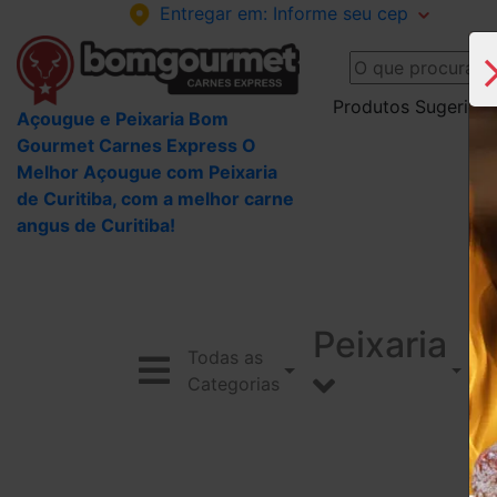
Entregar em:
Informe seu cep
Produtos Sugeridos
Açougue e Peixaria Bom
Gourmet Carnes Express O
Melhor Açougue com Peixaria
de Curitiba, com a melhor carne
angus de Curitiba!
Peixaria
Todas as
Categorias