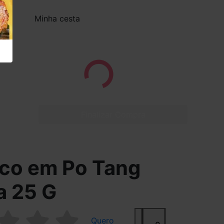
Minha cesta
Finalizar Compra
sco em Po Tang
a 25 G
Quero