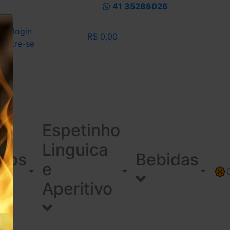
41 35288026
eu login
R$ 0,00
dastre-se
Espetinho
Linguica
ínos
Bebidas
e
Aperitivo