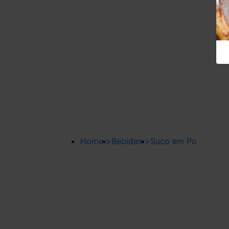
Home
>
Bebidas
>
Suco em Po