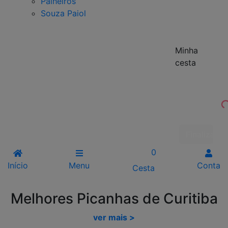
Palheiros
Souza Paiol
Minha
cesta
Finalizar 
0
Início
Menu
Conta
Cesta
Melhores Picanhas de Curitiba
ver mais >