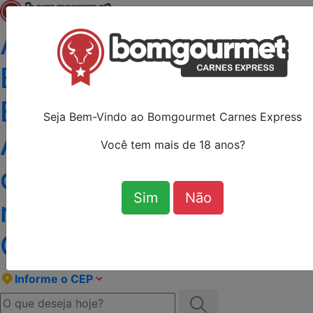
Açougue e Peixaria
Bom Gourmet Carnes
Express O Melhor
Seja Bem-Vindo ao Bomgourmet Carnes Express
Açougue com Peixaria
Você tem mais de 18 anos?
de Curitiba, com a
Sim
Não
melhor carne angus de
Curitiba!
Informe o CEP