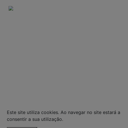
A VENDA E O CONSUMO DE BEBIDAS
ALCOÓLICAS SÃO PROIBIDOS PARA MENORES DE
18 ANOS. BEBIDA ALCOÓLICA PODE CAUSAR
DEPENDÊNCIA QUÍMICA E, EM EXCESSO,
PROVOCA GRAVES MALES À SAÚDE. BEBA COM
MODERAÇÃO.
© Todos os direitos reservados. Eventuais
promoções, descontos e prazos de pagamento
expostos aqui são válidos apenas para compras
via internet. As fotos, textos e layout aqui
veiculados são de propriedade da Loja. É proibida
a utilização total ou parcial sem nossa
autorização.
Este site utiliza cookies. Ao navegar no site estará a
consentir a sua utilização.