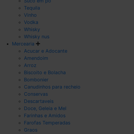
Suco em po
Tequila
Vinho
Vodka
Whisky
Whisky nus
Mercearia
Acucar e Adocante
Amendoim
Arroz
Biscoito e Bolacha
Bombonier
Canudinhos para recheio
Conservas
Descartaveis
Doce, Geleia e Mel
Farinhas e Amidos
Farofas Temperadas
Graos