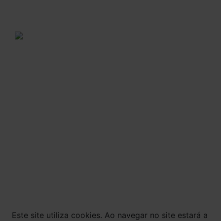
disponibilidade de agenda.
Domingos e feriados: Não há entregas.
A VENDA E O CONSUMO DE BEBIDAS
ALCOÓLICAS SÃO PROIBIDOS PARA MENORES DE
18 ANOS. BEBIDA ALCOÓLICA PODE CAUSAR
DEPENDÊNCIA QUÍMICA E, EM EXCESSO,
PROVOCA GRAVES MALES À SAÚDE. BEBA COM
MODERAÇÃO.
© Todos os direitos reservados. Eventuais
promoções, descontos e prazos de pagamento
expostos aqui são válidos apenas para compras
via internet. As fotos, textos e layout aqui
veiculados são de propriedade da Loja. É proibida
a utilização total ou parcial sem nossa
autorização.
Este site utiliza cookies. Ao navegar no site estará a