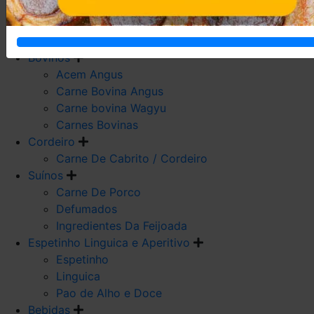
Carne De Frango
Carne De Galeto
Codorna
Bovinos
Acem Angus
Carne Bovina Angus
Carne bovina Wagyu
Carnes Bovinas
Cordeiro
Carne De Cabrito / Cordeiro
Suínos
Carne De Porco
Defumados
Ingredientes Da Feijoada
Espetinho Linguica e Aperitivo
Espetinho
Linguica
Pao de Alho e Doce
Bebidas