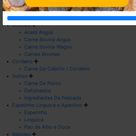
Carne De Frango
Carne De Galeto
Codorna
Bovinos
Acem Angus
Carne Bovina Angus
Carne bovina Wagyu
Carnes Bovinas
Cordeiro
Carne De Cabrito / Cordeiro
Suínos
Carne De Porco
Defumados
Ingredientes Da Feijoada
Espetinho Linguica e Aperitivo
Espetinho
Linguica
Pao de Alho e Doce
Bebidas