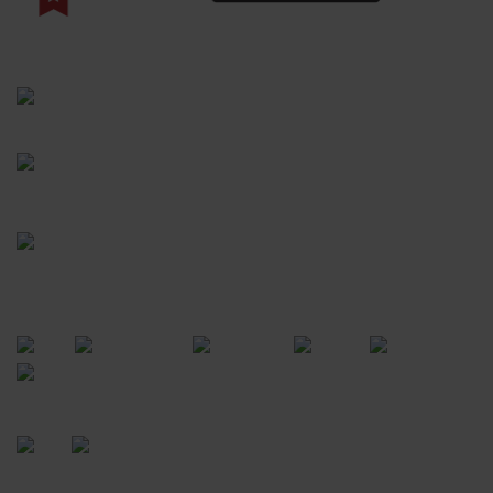
(41) 3528-8026
vendas@bgcarnesexpress.com.br
Segunda a sábado das 8:00 às 21:00hrs
Domingos das 8:00 às 14:00hrs
Rua Saturnino Miranda , 918
Santa Felicidade - Curitiba - PR
FORMAS DE PAGAMENTO
CERTIFICADOS
POWERED BY