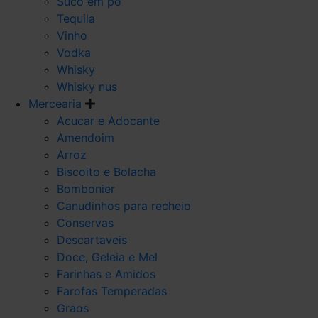
Suco em po
Tequila
Vinho
Vodka
Whisky
Whisky nus
Mercearia
Acucar e Adocante
Amendoim
Arroz
Biscoito e Bolacha
Bombonier
Canudinhos para recheio
Conservas
Descartaveis
Doce, Geleia e Mel
Farinhas e Amidos
Farofas Temperadas
Graos