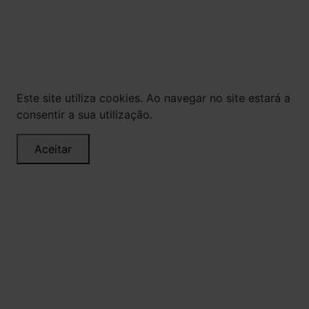
via internet. As fotos, textos e layout aqui
veiculados são de propriedade da Loja. É proibida
a utilização total ou parcial sem nossa
autorização.
Este site utiliza cookies. Ao navegar no site estará a
consentir a sua utilização.
Aceitar