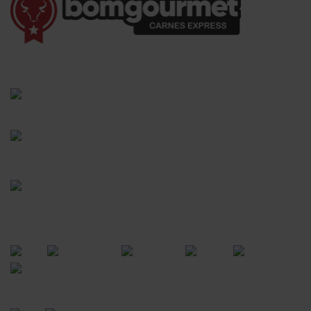
(41) 3528-8026
vendas@bgcarnesexpress.com.br
Segunda a sábado das 8:00 às 21:00hrs
Domingos das 8:00 às 14:00hrs
Rua Saturnino Miranda , 918
Santa Felicidade - Curitiba - PR
FORMAS DE PAGAMENTO
CERTIFICADOS
POWERED BY