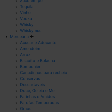
Suco em po
Tequila
Vinho
Vodka
Whisky
Whisky nus
Mercearia
Acucar e Adocante
Amendoim
Arroz
Biscoito e Bolacha
Bombonier
Canudinhos para recheio
Conservas
Descartaveis
Doce, Geleia e Mel
Farinhas e Amidos
Farofas Temperadas
Graos