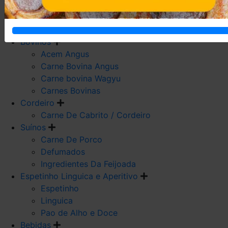
Carne De Frango
Carne De Galeto
Codorna
Bovinos
Acem Angus
Carne Bovina Angus
Carne bovina Wagyu
Carnes Bovinas
Cordeiro
Carne De Cabrito / Cordeiro
Suínos
Carne De Porco
Defumados
Ingredientes Da Feijoada
Espetinho Linguica e Aperitivo
Espetinho
Linguica
Pao de Alho e Doce
Bebidas