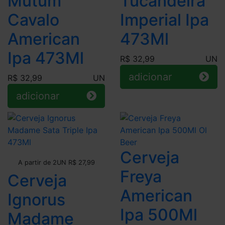
Mutum
Tucandeira
Cavalo
Imperial Ipa
American
473Ml
Ipa 473Ml
R$ 32,99
UN
adicionar
R$ 32,99
UN
adicionar
Cerveja
Leve + Pague -
A partir de 2UN R$ 27,99
Freya
Cerveja
American
Ignorus
Ipa 500Ml
Madame