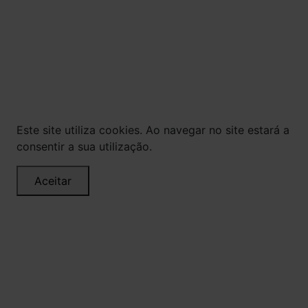
promoções, descontos e prazos de pagamento
expostos aqui são válidos apenas para compras
via internet. As fotos, textos e layout aqui
veiculados são de propriedade da Loja. É proibida
a utilização total ou parcial sem nossa
autorização.
Este site utiliza cookies. Ao navegar no site estará a
consentir a sua utilização.
Aceitar