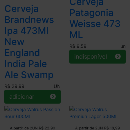
Cerveja
Cerveja
Patagonia
Brandnews
Weisse 473
Ipa 473Ml
ML
New
R$ 9,59
un
England
indisponível
India Pale
Ale Swamp
R$ 29,99
UN
adicionar
Leve + Pague -
Leve + Pague -
A partir de 2UN R$ 22,90
A partir de 2UN R$ 18,99