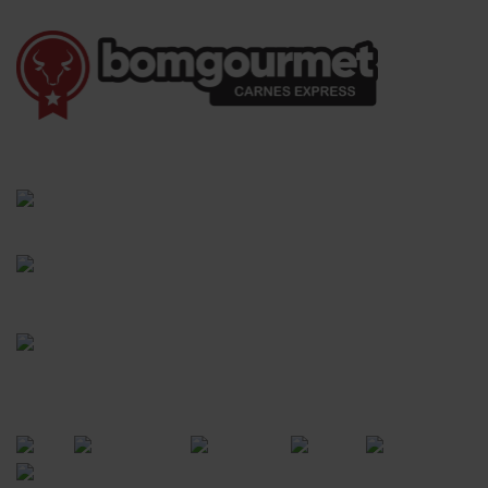
(41) 3528-8026
vendas@bgcarnesexpress.com.br
Segunda a sábado das 8:00 às 21:00hrs
Domingos das 8:00 às 14:00hrs
Rua Saturnino Miranda , 918
Santa Felicidade - Curitiba - PR
FORMAS DE PAGAMENTO