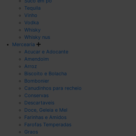
Suco em po
Tequila
Vinho
Vodka
Whisky
Whisky nus
Mercearia
Acucar e Adocante
Amendoim
Arroz
Biscoito e Bolacha
Bombonier
Canudinhos para recheio
Conservas
Descartaveis
Doce, Geleia e Mel
Farinhas e Amidos
Farofas Temperadas
Graos