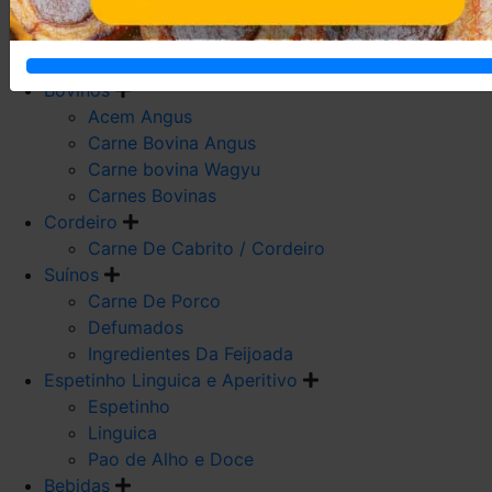
Carne De Frango
Carne De Galeto
Codorna
Bovinos
Acem Angus
Carne Bovina Angus
Carne bovina Wagyu
Carnes Bovinas
Cordeiro
Carne De Cabrito / Cordeiro
Suínos
Carne De Porco
Defumados
Ingredientes Da Feijoada
Espetinho Linguica e Aperitivo
Espetinho
Linguica
Pao de Alho e Doce
Bebidas