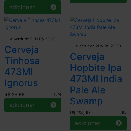
adicionar
Leve + Pague -
A partir de 2UN R$ 26,99
Leve + Pague -
Cerveja
A partir de 2UN R$ 26,99
Cerveja
Tinhosa
Hopbite Ipa
473Ml
473Ml India
Ignorus
Pale Ale
R$ 29,99
UN
Swamp
adicionar
R$ 28,99
UN
adicionar