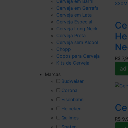
Cerveja em Barril
Cerveja em Garrafa
Cerveja em Lata
Cerveja Especial
Ce
Cerveja Long Neck
He
Cerveja Preta
Cerveja sem Alcool
Ne
Chopp
Copos para Cerveja
R$ 7,
Kits de Cerveja
adi
Marcas
Budweiser
Corona
Eisenbahn
Ce
Heineken
Quilmes
R$ 9,
Spaten