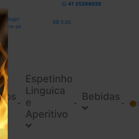
41 35288026
eu login
R$ 0,00
dastre-se
Espetinho
Linguica
ínos
Bebidas
e
Aperitivo