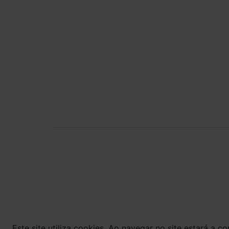
Rua Saturnino Miranda , 918
Santa Felicidade - Curitiba - PR
POWERED BY:
Bom Gourmet Carn
Curitiba - PR ©
pagamento expos
layout aqui veicu
Este site utiliza cookies. Ao navegar no site estará a con