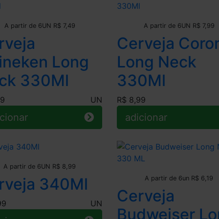
Leve + Pague -
Leve + Pague -
A partir de 6UN R$ 7,49
A partir de 6UN R$ 7,99
rveja
Cerveja Coro
ineken Long
Long Neck
ck 330Ml
330Ml
99
UN
R$ 8,99
cionar
adicionar
Leve + Pague -
A partir de 6UN R$ 8,99
Leve + Pague -
rveja 340Ml
A partir de 6un R$ 6,19
Cerveja
99
UN
Budweiser L