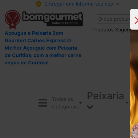
Entregar em:
Informe seu cep
Produtos Sugeridos
Açougue e Peixaria Bom
Gourmet Carnes Express O
Melhor Açougue com Peixaria
de Curitiba, com a melhor carne
angus de Curitiba!
Peixaria
Todas as
Categorias