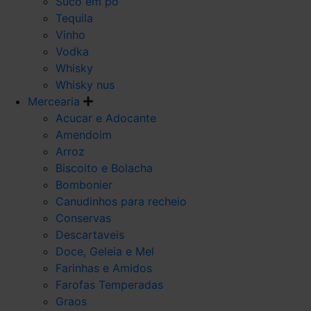
Suco em po
Tequila
Vinho
Vodka
Whisky
Whisky nus
Mercearia
Acucar e Adocante
Amendoim
Arroz
Biscoito e Bolacha
Bombonier
Canudinhos para recheio
Conservas
Descartaveis
Doce, Geleia e Mel
Farinhas e Amidos
Farofas Temperadas
Graos