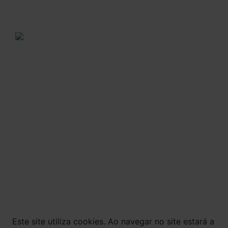
disponibilidade de agenda.
Domingos e feriados: Não há entregas.
A VENDA E O CONSUMO DE BEBIDAS
ALCOÓLICAS SÃO PROIBIDOS PARA MENORES DE
18 ANOS. BEBIDA ALCOÓLICA PODE CAUSAR
DEPENDÊNCIA QUÍMICA E, EM EXCESSO,
PROVOCA GRAVES MALES À SAÚDE. BEBA COM
MODERAÇÃO.
© Todos os direitos reservados. Eventuais
promoções, descontos e prazos de pagamento
expostos aqui são válidos apenas para compras
via internet. As fotos, textos e layout aqui
veiculados são de propriedade da Loja. É proibida
a utilização total ou parcial sem nossa
autorização.
Este site utiliza cookies. Ao navegar no site estará a