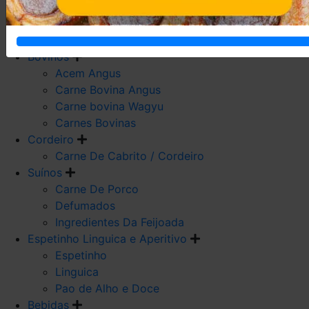
Carne De Frango
Carne De Galeto
Codorna
Bovinos
Acem Angus
Carne Bovina Angus
Carne bovina Wagyu
Carnes Bovinas
Cordeiro
Carne De Cabrito / Cordeiro
Suínos
Carne De Porco
Defumados
Ingredientes Da Feijoada
Espetinho Linguica e Aperitivo
Espetinho
Linguica
Pao de Alho e Doce
Bebidas