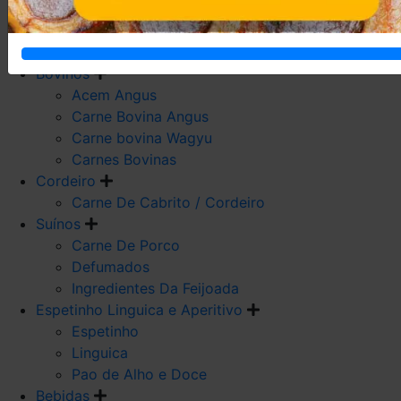
Carne De Frango
Carne De Galeto
Codorna
Bovinos
Acem Angus
Carne Bovina Angus
Carne bovina Wagyu
Carnes Bovinas
Cordeiro
Carne De Cabrito / Cordeiro
Suínos
Carne De Porco
Defumados
Ingredientes Da Feijoada
Espetinho Linguica e Aperitivo
Espetinho
Linguica
Pao de Alho e Doce
Bebidas