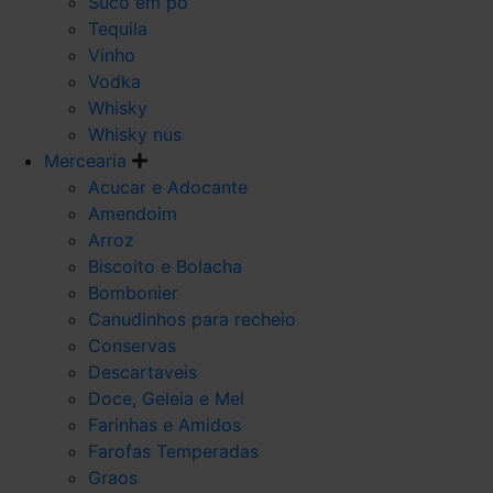
Suco em po
Tequila
Vinho
Vodka
Whisky
Whisky nus
Mercearia
Acucar e Adocante
Amendoim
Arroz
Biscoito e Bolacha
Bombonier
Canudinhos para recheio
Conservas
Descartaveis
Doce, Geleia e Mel
Farinhas e Amidos
Farofas Temperadas
Graos