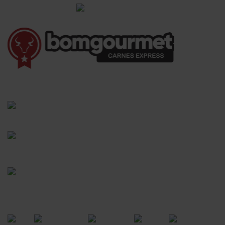
Informações Gerais
(41) 3528-8026
vendas@bgcarnesexpress.com.br
Segunda a sábado das 8:00 às 21:00hrs
Domingos das 8:00 às 14:00hrs
Rua Saturnino Miranda , 918
Santa Felicidade - Curitiba - PR
FORMAS DE PAGAMENTO