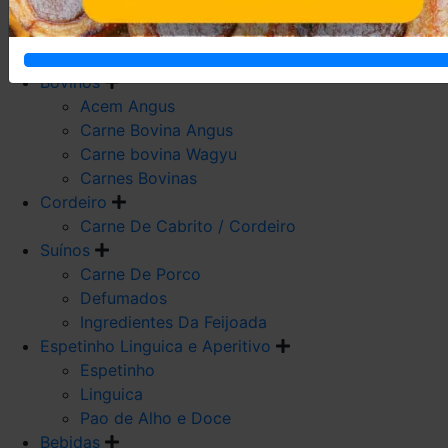
Carne De Frango
Carne De Galeto
Codorna
Bovinos
Acem Angus
Carne Bovina Angus
Carne bovina Wagyu
Carnes Bovinas
Cordeiro
Carne De Cabrito / Cordeiro
Suínos
Carne De Porco
Defumados
Ingredientes Da Feijoada
Espetinho Linguica e Aperitivo
Espetinho
Linguica
Pao de Alho e Doce
Bebidas