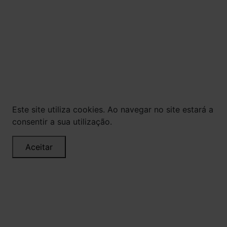
© Todos os direitos reservados. Eventuais
promoções, descontos e prazos de pagamento
expostos aqui são válidos apenas para compras
via internet. As fotos, textos e layout aqui
veiculados são de propriedade da Loja. É proibida
a utilização total ou parcial sem nossa
autorização.
Este site utiliza cookies. Ao navegar no site estará a
consentir a sua utilização.
Aceitar