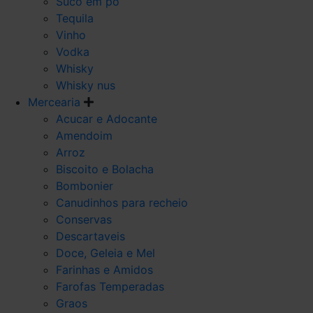
Suco em po
Tequila
Vinho
Vodka
Whisky
Whisky nus
Mercearia
Acucar e Adocante
Amendoim
Arroz
Biscoito e Bolacha
Bombonier
Canudinhos para recheio
Conservas
Descartaveis
Doce, Geleia e Mel
Farinhas e Amidos
Farofas Temperadas
Graos