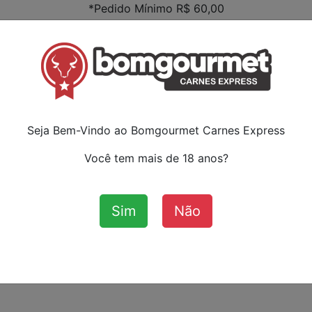
*Pedido Mínimo R$ 60,00
Faça s
ou ca
:
Seja Bem-Vindo ao Bomgourmet Carnes Express
Você tem mais de 18 anos?
Sim
Não
Aves
Bovinos
Cordeiro
Su