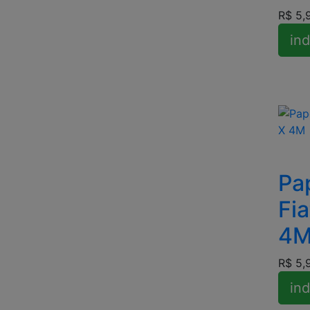
R$ 5,
ind
Pa
Fi
4
R$ 5,
ind