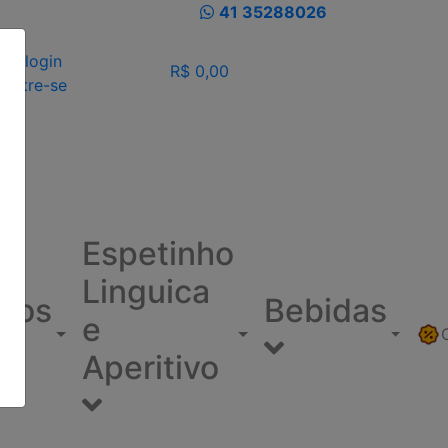
41 35288026
eu login
R$ 0,00
dastre-se
Espetinho
Linguica
ínos
Bebidas
e
Aperitivo