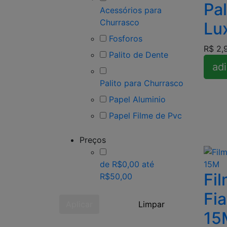
Pal
Acessórios para
Churrasco
Lu
Fosforos
R$ 2,
Palito de Dente
adi
Palito para Churrasco
Papel Aluminio
Papel Filme de Pvc
Preços
de R$0,00 até
Fi
R$50,00
Fi
Aplicar
Limpar
15