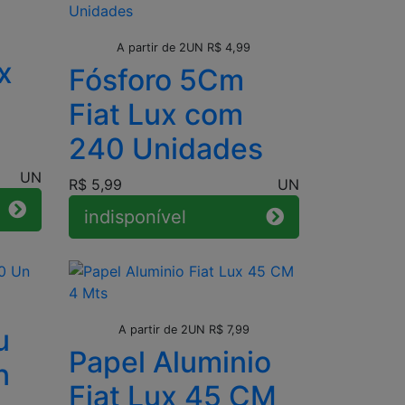
Leve + Pague -
A partir de 2UN R$ 4,99
x
Fósforo 5Cm
Fiat Lux com
240 Unidades
UN
R$ 5,99
UN
indisponível
Leve + Pague -
u
A partir de 2UN R$ 7,99
Papel Aluminio
n
Fiat Lux 45 CM