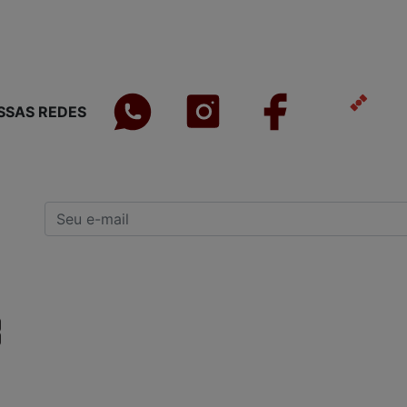
SSAS REDES
INSTITUCIONAL
INFORMAÇÕES
GERAIS
Quem Somos
Política de Privacidade
Como Comprar
Compra Segura
Procedência e