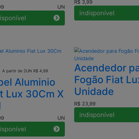
R$ 3,99
99
UN
indisponível
isponível
Acendedor p
Leve + Pague -
A partir de 2UN R$ 4,99
Fogão Fiat Lu
pel Aluminio
Unidade
at Lux 30Cm X
M
R$ 23,99
indisponível
99
UN
isponível