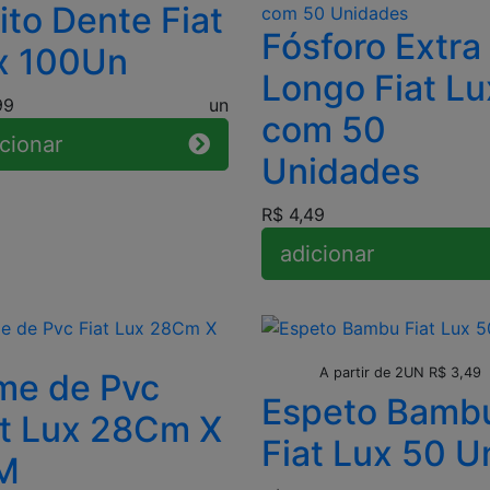
ito Dente Fiat
Fósforo Extra
x 100Un
Longo Fiat Lu
99
un
com 50
cionar
Unidades
R$ 4,49
adicionar
Leve + Pague -
A partir de 2UN R$ 3,49
lme de Pvc
Espeto Bamb
at Lux 28Cm X
Fiat Lux 50 U
M