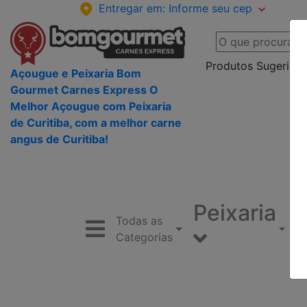
Entregar em:
Informe seu cep
Produtos Sugeridos
Açougue e Peixaria Bom
Gourmet Carnes Express O
Melhor Açougue com Peixaria
de Curitiba, com a melhor carne
angus de Curitiba!
Peixaria
Todas as
Categorias