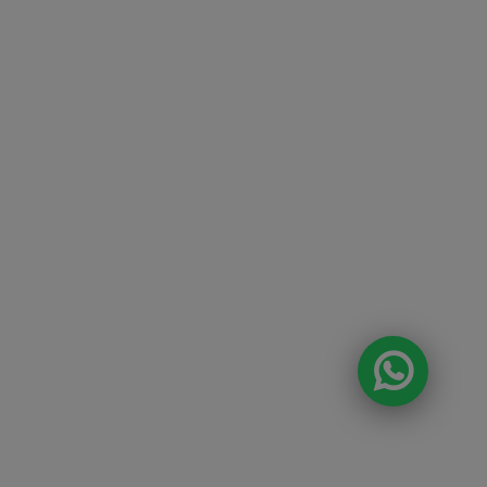
DA E O CONSUMO DE BEBIDAS
ÃO PROIBIDOS PARA MENORES DE 18
A ALCOÓLICA PODE CAUSAR
 QUÍMICA E, EM EXCESSO, PROVOCA
S À SAÚDE. BEBA COM MODERAÇÃO.