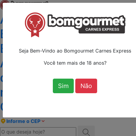
Açougue e Peixaria
Bom Gourmet Carnes
Express O Melhor
Seja Bem-Vindo ao Bomgourmet Carnes Express
Açougue com Peixaria
Você tem mais de 18 anos?
de Curitiba, com a
Sim
Não
melhor carne angus de
Curitiba!
Informe o CEP