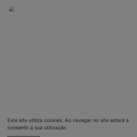
A VENDA E O CONSUMO DE BEBIDAS
ALCOÓLICAS SÃO PROIBIDOS PARA MENORES DE
18 ANOS. BEBIDA ALCOÓLICA PODE CAUSAR
DEPENDÊNCIA QUÍMICA E, EM EXCESSO,
PROVOCA GRAVES MALES À SAÚDE. BEBA COM
MODERAÇÃO.
© Todos os direitos reservados. Eventuais
promoções, descontos e prazos de pagamento
expostos aqui são válidos apenas para compras
via internet. As fotos, textos e layout aqui
veiculados são de propriedade da Loja. É proibida
a utilização total ou parcial sem nossa
autorização.
Este site utiliza cookies. Ao navegar no site estará a
consentir a sua utilização.