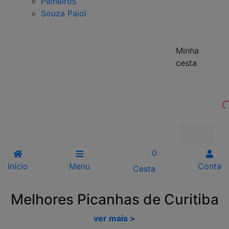
Palheiros
Souza Paiol
Minha
cesta
Finalizar 
0
Início
Menu
Conta
Cesta
Melhores Picanhas de Curitiba
ver mais >