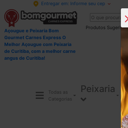
Entregar em:
Informe seu cep
Produtos Sugeridos
Açougue e Peixaria Bom
Gourmet Carnes Express O
Melhor Açougue com Peixaria
de Curitiba, com a melhor carne
angus de Curitiba!
Peixaria
Todas as
Categorias