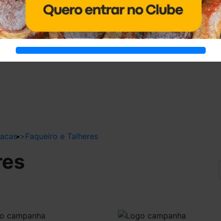
acas
>
Faqueiro e Talheres
res