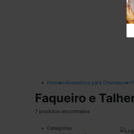
Home
>
Acessórios para Churrasco
>
F
Faqueiro e Talhe
7 produtos encontrados
Categorias