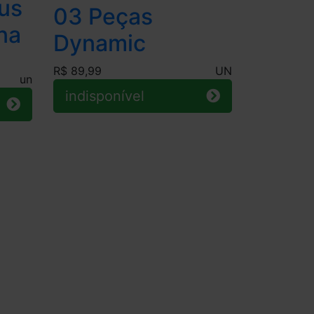
us
03 Peças
na
Dynamic
R$ 89,99
UN
un
indisponível