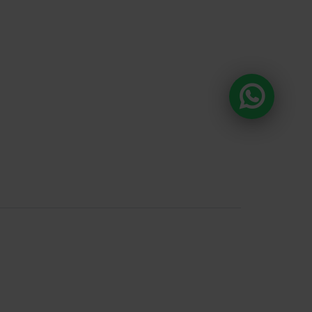
DA E O CONSUMO DE BEBIDAS
ÃO PROIBIDOS PARA MENORES DE 18
A ALCOÓLICA PODE CAUSAR
 QUÍMICA E, EM EXCESSO, PROVOCA
S À SAÚDE. BEBA COM MODERAÇÃO.
anda , 918 Loja 8
ntos e prazos de
 fotos, textos e
tal ou parcial sem