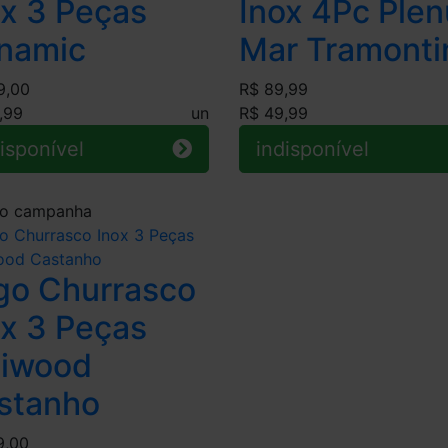
ox 3 Peças
Inox 4Pc Plen
namic
Mar Tramonti
9,00
R$ 89,99
,99
un
R$ 49,99
isponível
indisponível
go Churrasco
ox 3 Peças
liwood
stanho
9,00