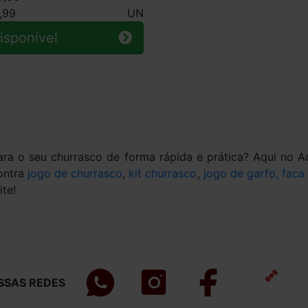
,99
UN
isponível
para o seu churrasco de forma rápida e prática? Aqui no
ontra
jogo de churrasco
,
kit churrasco
,
jogo de garfo, faca
ite!
SSAS REDES