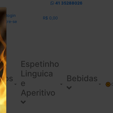
41 35288026
eu login
R$ 0,00
dastre-se
Espetinho
Linguica
ínos
Bebidas
e
Aperitivo