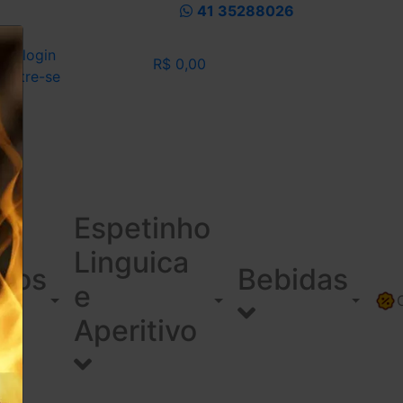
41 35288026
eu login
R$ 0,00
dastre-se
Espetinho
Linguica
ínos
Bebidas
e
Aperitivo