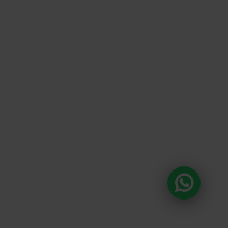
DA E O CONSUMO DE BEBIDAS
ÃO PROIBIDOS PARA MENORES DE 18
A ALCOÓLICA PODE CAUSAR
 QUÍMICA E, EM EXCESSO, PROVOCA
S À SAÚDE. BEBA COM MODERAÇÃO.
anda , 918 Loja 8