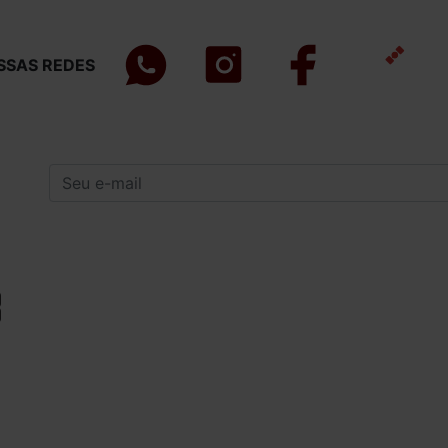
SSAS REDES
INSTITUCIONAL
INFORMAÇÕES
GERAIS
Quem Somos
Política de Privacidade
Como Comprar
Compra Segura
Procedência e
Forma de Entrega
Qualidade
Carnes Peixes e Frutos do
Açougue e
Mar Para Churrasco em
Peixaria em