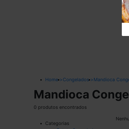
Home
>
Congelados
>
Mandioca Cong
Mandioca Conge
0 produtos encontrados
Nenhu
Categorias