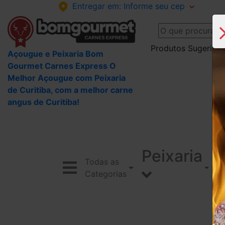
Entregar em:
Informe seu cep
Produtos Sugeridos
Açougue e Peixaria Bom
Gourmet Carnes Express O
Melhor Açougue com Peixaria
de Curitiba, com a melhor carne
angus de Curitiba!
Peixaria
Todas as
Categorias