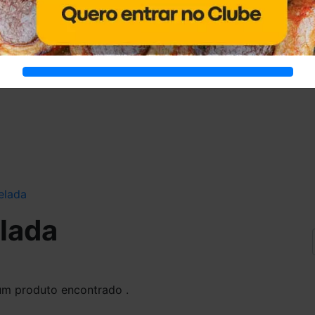
elada
lada
m produto encontrado .