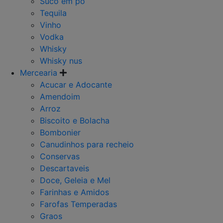
Suco em po
Tequila
Vinho
Vodka
Whisky
Whisky nus
Mercearia
Acucar e Adocante
Amendoim
Arroz
Biscoito e Bolacha
Bombonier
Canudinhos para recheio
Conservas
Descartaveis
Doce, Geleia e Mel
Farinhas e Amidos
Farofas Temperadas
Graos