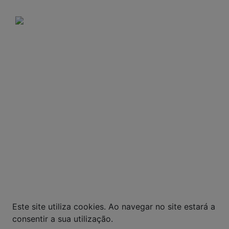
Domingos e feriados: Não há entregas.
A VENDA E O CONSUMO DE BEBIDAS
ALCOÓLICAS SÃO PROIBIDOS PARA MENORES DE
18 ANOS. BEBIDA ALCOÓLICA PODE CAUSAR
DEPENDÊNCIA QUÍMICA E, EM EXCESSO,
PROVOCA GRAVES MALES À SAÚDE. BEBA COM
MODERAÇÃO.
© Todos os direitos reservados. Eventuais
promoções, descontos e prazos de pagamento
expostos aqui são válidos apenas para compras
via internet. As fotos, textos e layout aqui
veiculados são de propriedade da Loja. É proibida
a utilização total ou parcial sem nossa
autorização.
Este site utiliza cookies. Ao navegar no site estará a
consentir a sua utilização.