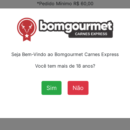
*Pedido Mínimo R$ 60,00
Faça s
ou ca
:
Seja Bem-Vindo ao Bomgourmet Carnes Express
Você tem mais de 18 anos?
Sim
Não
Aves
Bovinos
Cordeiro
Su