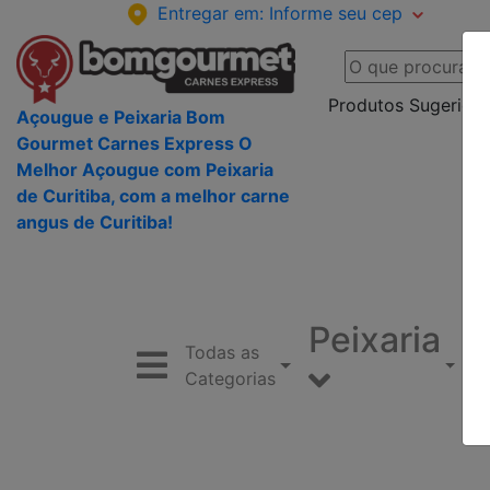
Entregar em:
Informe seu cep
Produtos Sugeridos
Açougue e Peixaria Bom
Gourmet Carnes Express O
Melhor Açougue com Peixaria
de Curitiba, com a melhor carne
angus de Curitiba!
Peixaria
Todas as
Categorias