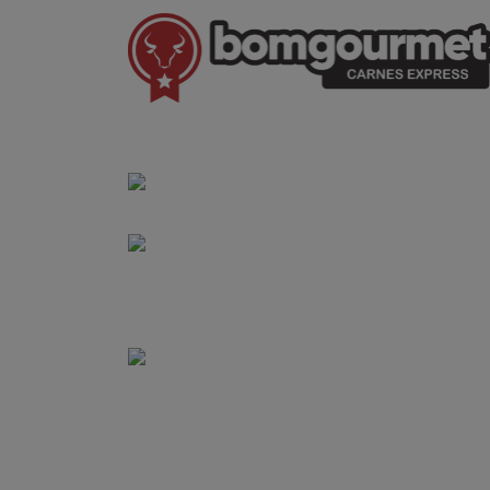
(41) 3528-8026
vendas@bgcarnesexpress.com.br
Segunda a sábado das 8:00 às 21:00hrs
Domingos das 8:00 às 14:00hrs
Rua Saturnino Miranda , 918
Santa Felicidade - Curitiba - PR