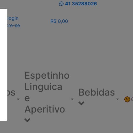
41 35288026
eu login
R$ 0,00
dastre-se
Espetinho
Linguica
ínos
Bebidas
e
Aperitivo