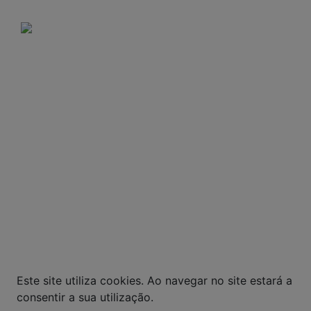
Domingos e feriados: Não há entregas.
A VENDA E O CONSUMO DE BEBIDAS
ALCOÓLICAS SÃO PROIBIDOS PARA MENORES DE
18 ANOS. BEBIDA ALCOÓLICA PODE CAUSAR
DEPENDÊNCIA QUÍMICA E, EM EXCESSO,
PROVOCA GRAVES MALES À SAÚDE. BEBA COM
MODERAÇÃO.
© Todos os direitos reservados. Eventuais
promoções, descontos e prazos de pagamento
expostos aqui são válidos apenas para compras
via internet. As fotos, textos e layout aqui
veiculados são de propriedade da Loja. É proibida
a utilização total ou parcial sem nossa
autorização.
Este site utiliza cookies. Ao navegar no site estará a
consentir a sua utilização.