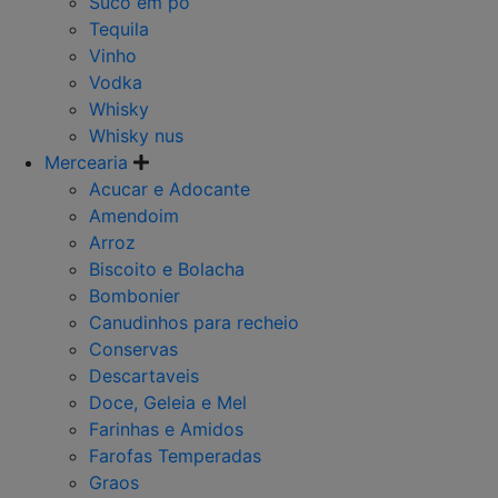
Suco em po
Tequila
Vinho
Vodka
Whisky
Whisky nus
Mercearia
Acucar e Adocante
Amendoim
Arroz
Biscoito e Bolacha
Bombonier
Canudinhos para recheio
Conservas
Descartaveis
Doce, Geleia e Mel
Farinhas e Amidos
Farofas Temperadas
Graos