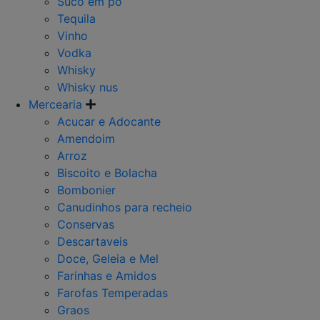
Suco em po
Tequila
Vinho
Vodka
Whisky
Whisky nus
Mercearia
Acucar e Adocante
Amendoim
Arroz
Biscoito e Bolacha
Bombonier
Canudinhos para recheio
Conservas
Descartaveis
Doce, Geleia e Mel
Farinhas e Amidos
Farofas Temperadas
Graos