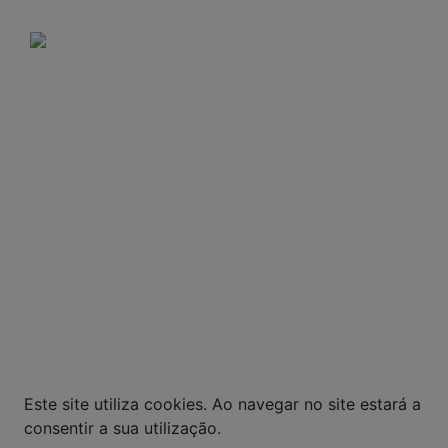
Domingos e feriados: Não há entregas.
A VENDA E O CONSUMO DE BEBIDAS
ALCOÓLICAS SÃO PROIBIDOS PARA MENORES DE
18 ANOS. BEBIDA ALCOÓLICA PODE CAUSAR
DEPENDÊNCIA QUÍMICA E, EM EXCESSO,
PROVOCA GRAVES MALES À SAÚDE. BEBA COM
MODERAÇÃO.
© Todos os direitos reservados. Eventuais
promoções, descontos e prazos de pagamento
expostos aqui são válidos apenas para compras
via internet. As fotos, textos e layout aqui
veiculados são de propriedade da Loja. É proibida
a utilização total ou parcial sem nossa
autorização.
Este site utiliza cookies. Ao navegar no site estará a
consentir a sua utilização.