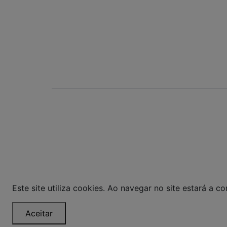
POWERED BY:
Bom Gourmet Carn
Curitiba - PR ©
pagamento expos
layout aqui veicu
Este site utiliza cookies. Ao navegar no site estará a con
Aceitar