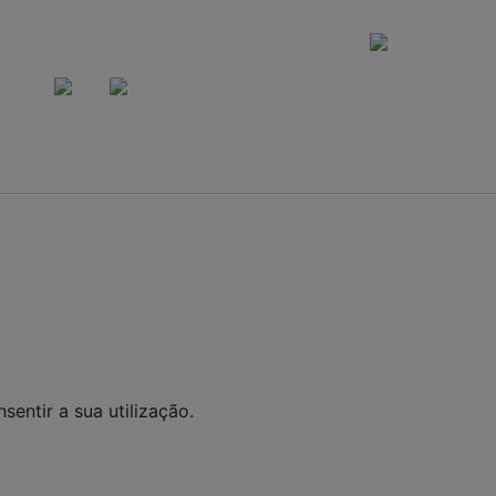
CERTIFICADOS DE SEGURANÇA
A VEN
ALCOÓLICAS S
ANOS. BEBID
DEPENDÊNCIA
GRAVES MALE
es Express Ltda CNPJ: 40390086000120 Rua Saturnino Mir
Santa Felicidade - CEP: 82030320
 Todos os direitos reservados. Eventuais promoções, desco
tos aqui são válidos apenas para compras via internet. As
lados são de propriedade da Loja. É proibida a utilização to
nossa autorização.
sentir a sua utilização.