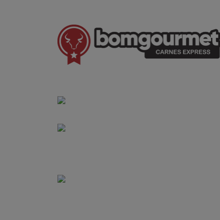
(41) 3528-8026
vendas@bgcarnesexpress.com.br
Segunda a sábado das 8:00 às 21:00hrs
Domingos das 8:00 às 14:00hrs
Rua Saturnino Miranda , 918
Santa Felicidade - Curitiba - PR