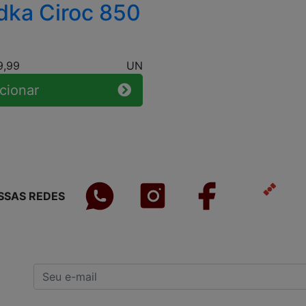
dka Ciroc 850
L
9,99
UN
cionar
SSAS REDES