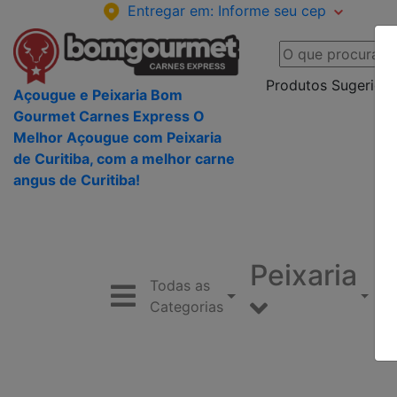
Entregar em:
Informe seu cep
Produtos Sugeridos
Açougue e Peixaria Bom
Gourmet Carnes Express O
Melhor Açougue com Peixaria
de Curitiba, com a melhor carne
angus de Curitiba!
Peixaria
Todas as
Categorias