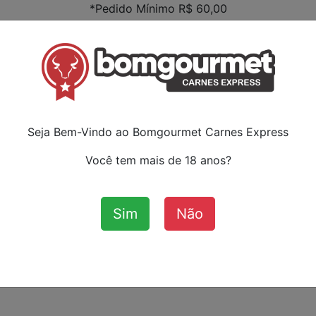
*Pedido Mínimo R$ 60,00
Faça s
ou ca
:
Seja Bem-Vindo ao Bomgourmet Carnes Express
Você tem mais de 18 anos?
Sim
Não
Aves
Bovinos
Cordeiro
Su