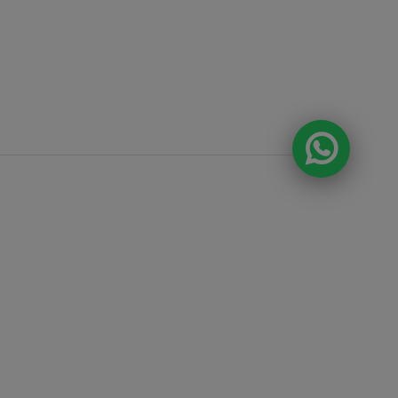
DA E O CONSUMO DE BEBIDAS
ÃO PROIBIDOS PARA MENORES DE 18
A ALCOÓLICA PODE CAUSAR
 QUÍMICA E, EM EXCESSO, PROVOCA
S À SAÚDE. BEBA COM MODERAÇÃO.
anda , 918 Loja 8
ntos e prazos de
 fotos, textos e
tal ou parcial sem