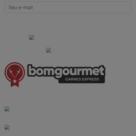
CADASTRAR
Institucional
Informações Gerais
(41) 3528-8026
vendas@bgcarnesexpress.com.br
Segunda a sábado das 8:00 às 21:00hrs
Domingos das 8:00 às 14:00hrs