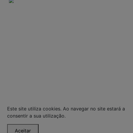
A VENDA E O CONSUMO DE BEBIDAS
ALCOÓLICAS SÃO PROIBIDOS PARA MENORES DE
18 ANOS. BEBIDA ALCOÓLICA PODE CAUSAR
DEPENDÊNCIA QUÍMICA E, EM EXCESSO,
PROVOCA GRAVES MALES À SAÚDE. BEBA COM
MODERAÇÃO.
© Todos os direitos reservados. Eventuais
promoções, descontos e prazos de pagamento
expostos aqui são válidos apenas para compras
via internet. As fotos, textos e layout aqui
veiculados são de propriedade da Loja. É proibida
a utilização total ou parcial sem nossa
autorização.
Este site utiliza cookies. Ao navegar no site estará a
consentir a sua utilização.
Aceitar