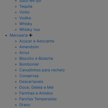
Suco em po
Tequila
Vinho
Vodka
Whisky
Whisky nus
Mercearia
Acucar e Adocante
Amendoim
Arroz
Biscoito e Bolacha
Bombonier
Canudinhos para recheio
Conservas
Descartaveis
Doce, Geleia e Mel
Farinhas e Amidos
Farofas Temperadas
Graos