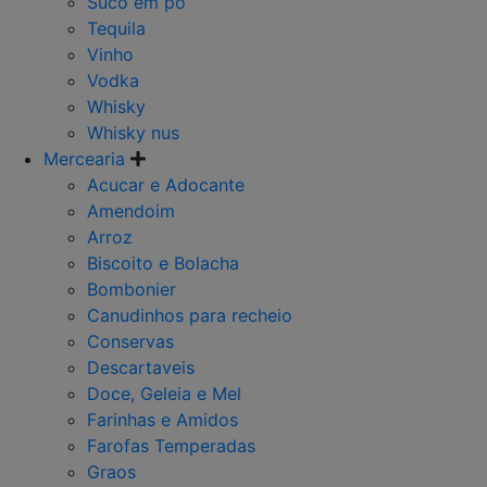
Suco em po
Tequila
Vinho
Vodka
Whisky
Whisky nus
Mercearia
Acucar e Adocante
Amendoim
Arroz
Biscoito e Bolacha
Bombonier
Canudinhos para recheio
Conservas
Descartaveis
Doce, Geleia e Mel
Farinhas e Amidos
Farofas Temperadas
Graos