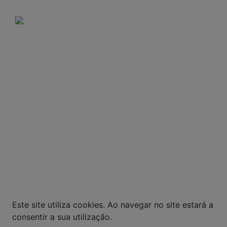
Domingos e feriados: Não há entregas.
A VENDA E O CONSUMO DE BEBIDAS
ALCOÓLICAS SÃO PROIBIDOS PARA MENORES DE
18 ANOS. BEBIDA ALCOÓLICA PODE CAUSAR
DEPENDÊNCIA QUÍMICA E, EM EXCESSO,
PROVOCA GRAVES MALES À SAÚDE. BEBA COM
MODERAÇÃO.
© Todos os direitos reservados. Eventuais
promoções, descontos e prazos de pagamento
expostos aqui são válidos apenas para compras
via internet. As fotos, textos e layout aqui
veiculados são de propriedade da Loja. É proibida
a utilização total ou parcial sem nossa
autorização.
Este site utiliza cookies. Ao navegar no site estará a
consentir a sua utilização.