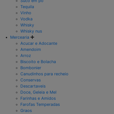
Suco em po
Tequila
Vinho
Vodka
Whisky
Whisky nus
Mercearia
Acucar e Adocante
Amendoim
Arroz
Biscoito e Bolacha
Bombonier
Canudinhos para recheio
Conservas
Descartaveis
Doce, Geleia e Mel
Farinhas e Amidos
Farofas Temperadas
Graos