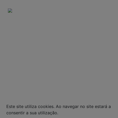
Domingos e feriados: Não há entregas.
A VENDA E O CONSUMO DE BEBIDAS
ALCOÓLICAS SÃO PROIBIDOS PARA MENORES DE
18 ANOS. BEBIDA ALCOÓLICA PODE CAUSAR
DEPENDÊNCIA QUÍMICA E, EM EXCESSO,
PROVOCA GRAVES MALES À SAÚDE. BEBA COM
MODERAÇÃO.
© Todos os direitos reservados. Eventuais
promoções, descontos e prazos de pagamento
expostos aqui são válidos apenas para compras
via internet. As fotos, textos e layout aqui
veiculados são de propriedade da Loja. É proibida
a utilização total ou parcial sem nossa
autorização.
Este site utiliza cookies. Ao navegar no site estará a
consentir a sua utilização.