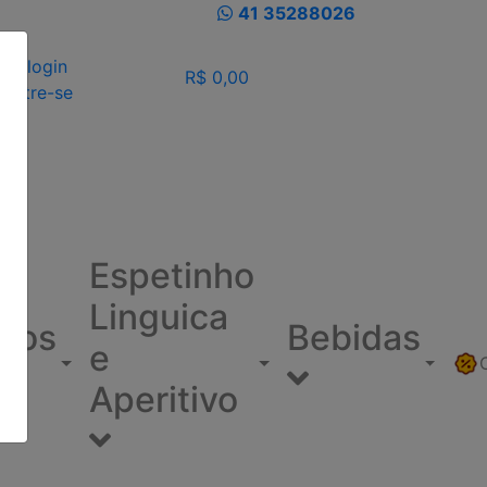
41 35288026
eu login
R$ 0,00
dastre-se
Espetinho
Linguica
ínos
Bebidas
e
Aperitivo