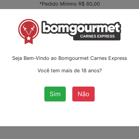
*Pedido Mínimo R$ 60,00
Faça s
ou ca
:
Seja Bem-Vindo ao Bomgourmet Carnes Express
Você tem mais de 18 anos?
Sim
Não
Aves
Bovinos
Cordeiro
Su