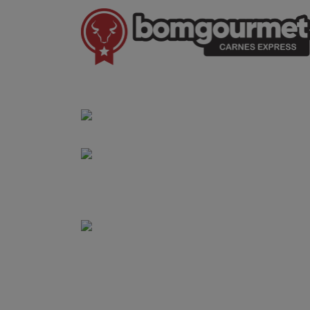
(41) 3528-8026
vendas@bgcarnesexpress.com.br
Segunda a sábado das 8:00 às 21:00hrs
Domingos das 8:00 às 14:00hrs
Rua Saturnino Miranda , 918
Santa Felicidade - Curitiba - PR