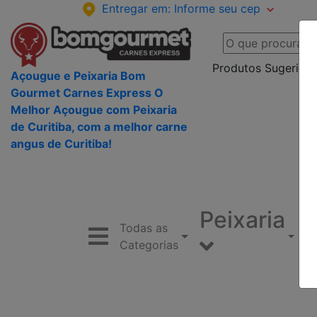
Entregar em:
Informe seu cep
Produtos Sugeridos
Açougue e Peixaria Bom
Gourmet Carnes Express O
Melhor Açougue com Peixaria
de Curitiba, com a melhor carne
angus de Curitiba!
Peixaria
Todas as
Categorias