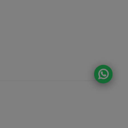
DA E O CONSUMO DE BEBIDAS
ÃO PROIBIDOS PARA MENORES DE 18
A ALCOÓLICA PODE CAUSAR
 QUÍMICA E, EM EXCESSO, PROVOCA
S À SAÚDE. BEBA COM MODERAÇÃO.
anda , 918 Loja 8
ntos e prazos de
 fotos, textos e
tal ou parcial sem