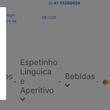
41 35288026
eu login
R$ 0,00
dastre-se
Espetinho
Linguica
ínos
Bebidas
e
Aperitivo