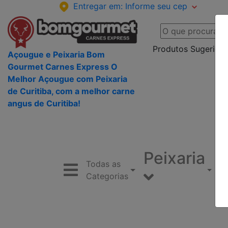
Entregar em:
Informe seu cep
Produtos Sugeridos
Açougue e Peixaria Bom
Gourmet Carnes Express O
Melhor Açougue com Peixaria
de Curitiba, com a melhor carne
angus de Curitiba!
Peixaria
Todas as
Categorias