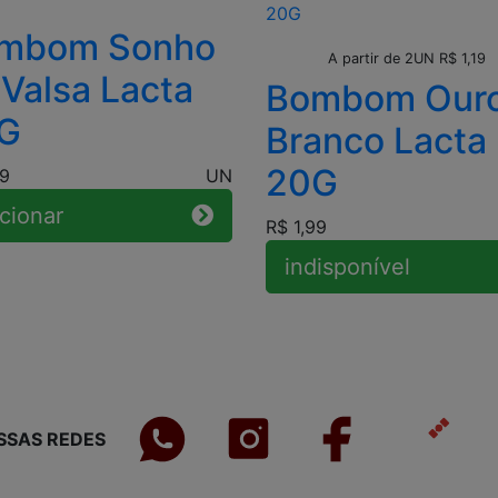
mbom Sonho
Leve + Pague -
A partir de 2UN R$ 1,19
 Valsa Lacta
Bombom Our
G
Branco Lacta
20G
69
UN
cionar
R$ 1,99
indisponível
SSAS REDES