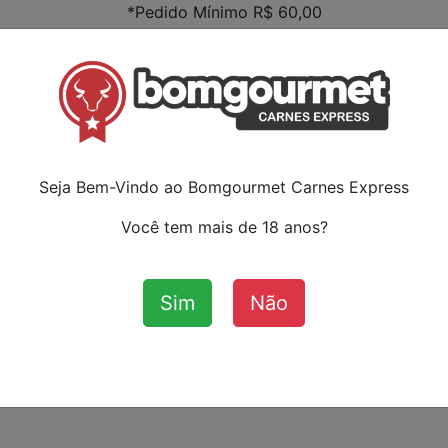
*Pedido Mínimo R$ 60,00
Faça s
ou ca
:
Seja Bem-Vindo ao Bomgourmet Carnes Express
Você tem mais de 18 anos?
Sim
Não
Aves
Bovinos
Cordeiro
Su