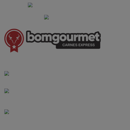
Institucional
Informações Gerais
(41) 3528-8026
vendas@bgcarnesexpress.com.br
Segunda a sábado das 8:00 às 21:00hrs
Domingos das 8:00 às 14:00hrs
Rua Saturnino Miranda , 918
Santa Felicidade - Curitiba - PR
FORMAS DE PAGAMENTO