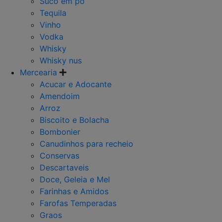
Suco em po
Tequila
Vinho
Vodka
Whisky
Whisky nus
Mercearia
Acucar e Adocante
Amendoim
Arroz
Biscoito e Bolacha
Bombonier
Canudinhos para recheio
Conservas
Descartaveis
Doce, Geleia e Mel
Farinhas e Amidos
Farofas Temperadas
Graos