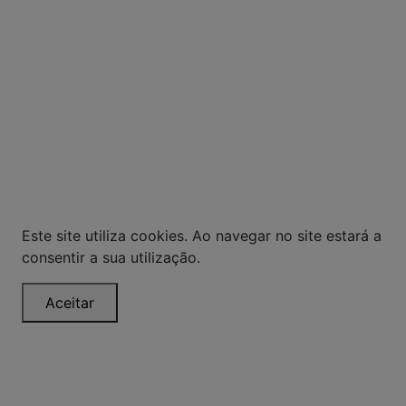
MODERAÇÃO.
© Todos os direitos reservados. Eventuais
promoções, descontos e prazos de pagamento
expostos aqui são válidos apenas para compras
via internet. As fotos, textos e layout aqui
veiculados são de propriedade da Loja. É proibida
a utilização total ou parcial sem nossa
autorização.
Este site utiliza cookies. Ao navegar no site estará a
consentir a sua utilização.
Aceitar