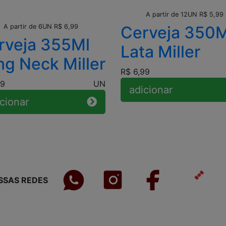
Leve + Pague -
A partir de 12UN R$ 5,99
Leve + Pague -
A partir de 6UN R$ 6,99
Cerveja 350M
rveja 355Ml
Lata Miller
ng Neck Miller
R$ 6,99
99
UN
adicionar
cionar
SSAS REDES