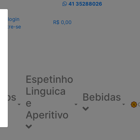
41 35288026
eu login
R$ 0,00
dastre-se
Espetinho
Linguica
ínos
Bebidas
e
Aperitivo