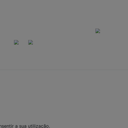
CERTIFICADOS DE SEGURANÇA
A VEN
ALCOÓLICAS S
ANOS. BEBID
DEPENDÊNCIA
GRAVES MALE
es Express Ltda CNPJ: 40390086000120 Rua Saturnino Mir
Santa Felicidade - CEP: 82030320
 Todos os direitos reservados. Eventuais promoções, desco
tos aqui são válidos apenas para compras via internet. As
lados são de propriedade da Loja. É proibida a utilização to
nossa autorização.
sentir a sua utilização.