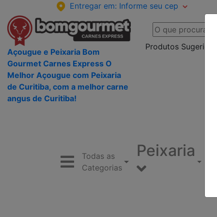
Entregar em:
Informe seu cep
Produtos Sugeridos
Açougue e Peixaria Bom
Gourmet Carnes Express O
Melhor Açougue com Peixaria
de Curitiba, com a melhor carne
angus de Curitiba!
Peixaria
Todas as
Categorias