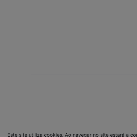
Rua Saturnino Miranda , 918
Santa Felicidade - Curitiba - PR
POWERED BY:
Bom Gourmet Carn
Curitiba - PR ©
pagamento expos
layout aqui veicu
Este site utiliza cookies. Ao navegar no site estará a con