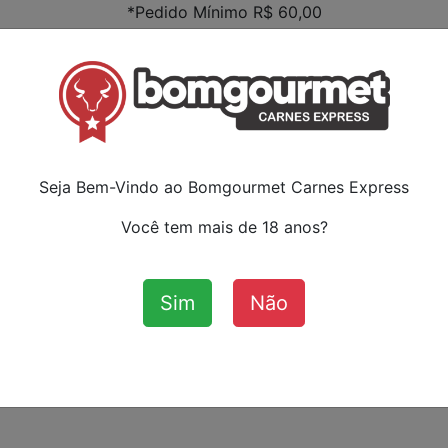
*Pedido Mínimo R$ 60,00
Faça s
ou ca
:
Seja Bem-Vindo ao Bomgourmet Carnes Express
Você tem mais de 18 anos?
Sim
Não
Aves
Bovinos
Cordeiro
Su