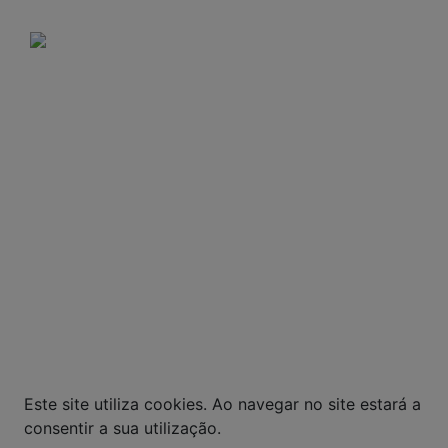
Domingos e feriados: Não há entregas.
A VENDA E O CONSUMO DE BEBIDAS
ALCOÓLICAS SÃO PROIBIDOS PARA MENORES DE
18 ANOS. BEBIDA ALCOÓLICA PODE CAUSAR
DEPENDÊNCIA QUÍMICA E, EM EXCESSO,
PROVOCA GRAVES MALES À SAÚDE. BEBA COM
MODERAÇÃO.
© Todos os direitos reservados. Eventuais
promoções, descontos e prazos de pagamento
expostos aqui são válidos apenas para compras
via internet. As fotos, textos e layout aqui
veiculados são de propriedade da Loja. É proibida
a utilização total ou parcial sem nossa
autorização.
Este site utiliza cookies. Ao navegar no site estará a
consentir a sua utilização.