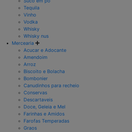
Suco em po
Tequila
Vinho
Vodka
Whisky
Whisky nus
Mercearia
Acucar e Adocante
Amendoim
Arroz
Biscoito e Bolacha
Bombonier
Canudinhos para recheio
Conservas
Descartaveis
Doce, Geleia e Mel
Farinhas e Amidos
Farofas Temperadas
Graos