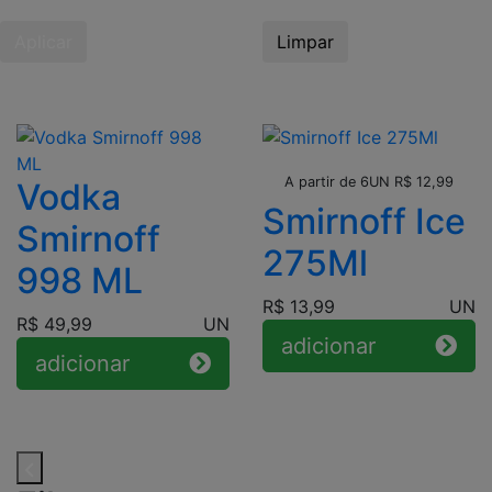
Aplicar
Limpar
Leve + Pague -
A partir de 6UN R$ 12,99
Vodka
Smirnoff Ice
Smirnoff
275Ml
998 ML
R$ 13,99
UN
R$ 49,99
UN
adicionar
adicionar