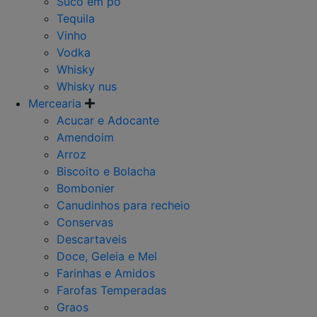
Suco em po
Tequila
Vinho
Vodka
Whisky
Whisky nus
Mercearia
Acucar e Adocante
Amendoim
Arroz
Biscoito e Bolacha
Bombonier
Canudinhos para recheio
Conservas
Descartaveis
Doce, Geleia e Mel
Farinhas e Amidos
Farofas Temperadas
Graos