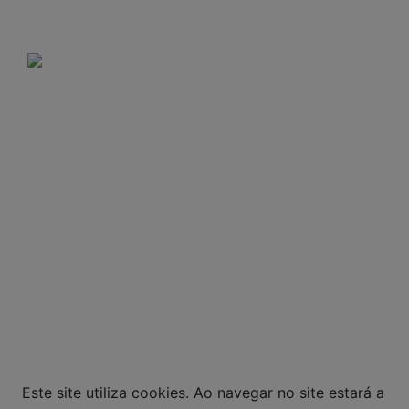
disponibilidade de agenda.
Domingos e feriados: Não há entregas.
A VENDA E O CONSUMO DE BEBIDAS
ALCOÓLICAS SÃO PROIBIDOS PARA MENORES DE
18 ANOS. BEBIDA ALCOÓLICA PODE CAUSAR
DEPENDÊNCIA QUÍMICA E, EM EXCESSO,
PROVOCA GRAVES MALES À SAÚDE. BEBA COM
MODERAÇÃO.
© Todos os direitos reservados. Eventuais
promoções, descontos e prazos de pagamento
expostos aqui são válidos apenas para compras
via internet. As fotos, textos e layout aqui
veiculados são de propriedade da Loja. É proibida
a utilização total ou parcial sem nossa
autorização.
Este site utiliza cookies. Ao navegar no site estará a