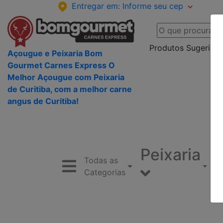
Entregar em:
Informe seu cep
Produtos Sugeridos
Açougue e Peixaria Bom
Gourmet Carnes Express O
Melhor Açougue com Peixaria
de Curitiba, com a melhor carne
angus de Curitiba!
Peixaria
Todas as
Categorias