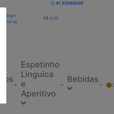
41 35288026
eu login
R$ 0,00
dastre-se
Espetinho
Linguica
ínos
Bebidas
e
Aperitivo