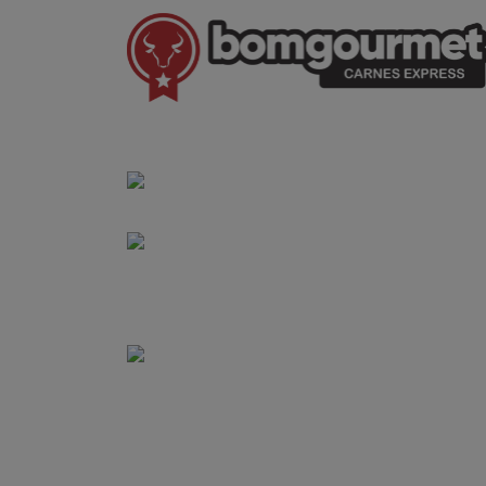
(41) 3528-8026
vendas@bgcarnesexpress.com.br
Segunda a sábado das 8:00 às 21:00hrs
Domingos das 8:00 às 14:00hrs
Rua Saturnino Miranda , 918
Santa Felicidade - Curitiba - PR