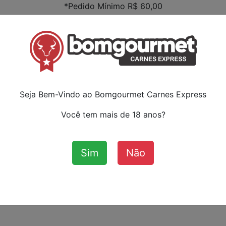
*Pedido Mínimo R$ 60,00
Faça s
ou ca
:
Seja Bem-Vindo ao Bomgourmet Carnes Express
Você tem mais de 18 anos?
Sim
Não
Aves
Bovinos
Cordeiro
Su